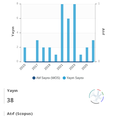
1
8
6
Yayın
Atıf
4
2
0
0
2017
2019
2021
2023
2025
2015
Atıf Sayısı (WOS)
Yayın Sayısı
Yayın
38
Atıf (Scopus)