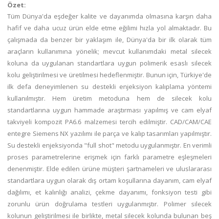
Özet:
Tüm Dünya'da eşdeğer kalite ve dayanımda olmasına karşın daha
hafif ve daha ucuz ürün elde etme eğilimi hızla yol almaktadır. Bu
çalışmada da benzer bir yaklaşım ile, Dünya'da bir ilk olarak tüm
araçların kullanımına yönelik; mevcut kullanımdaki metal silecek
koluna da uygulanan standartlara uygun polimerik esaslı silecek
kolu geliştirilmesi ve üretilmesi hedeflenmiştir. Bunun için, Türkiye'de
ilk defa deneyimlenen su destekli enjeksiyon kalıplama yöntemi
kullanılmıştır. Hem üretim metoduna hem de silecek kolu
standartlarına uygun hammade araştırması yapılmış ve cam elyaf
takviyeli kompozit PA6.6 malzemesi tercih edilmiştir. CAD/CAM/CAE
entegre Siemens NX yazılımı ile parça ve kalıp tasarımları yapılmıştır.
Su destekli enjeksiyonda "full shot" metodu uygulanmıştır. En verimli
proses parametrelerine erişmek için farklı parametre eşleşmeleri
denenmiştir. Elde edilen ürüne müşteri şartnameleri ve uluslararası
standartlara uygun olarak dış ortam koşullarına dayanım, cam elyaf
dağılımı, et kalınlığı analizi, çekme dayanımı, fonksiyon testi gibi
zorunlu ürün doğrulama testleri uygulanmıştır. Polimer silecek
kolunun geliştirilmesi ile birlikte, metal silecek kolunda bulunan beş