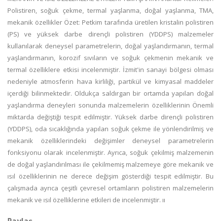
Polistiren, soğuk çekme, termal yaşlanma, doğal yaşlanma, TMA,
mekanik özellikler Özet: Petkim tarafında üretilen kristalin polistiren
(PS) ve yüksek darbe dirençli polistiren (YDDPS) malzemeler
kullanılarak deneysel parametrelerin, doğal yaşlandırmanın, termal
yaşlandırmanın, korozif sıvıların ve soğuk çekmenin mekanik ve
termal özelliklere etkisi incelenmiştir. İzmit'in sanayi bölgesi olması
nedeniyle atmosferin hava kirliliği, partikül ve kimyasal maddeler
içerdiği bilinmektedir. Oldukça saldırgan bir ortamda yapılan doğal
yaşlandırma deneyleri sonunda malzemelerin özelliklerinin Önemli
miktarda değiştiği tespit edilmiştir. Yüksek darbe dirençli polistiren
(YDDPS), oda sıcaklığında yapılan soğuk çekme ile yönlendirilmiş ve
mekanik özelliklerindeki değişimler deneysel parametrelerin
fonksiyonu olarak incelenmiştir. Ayrıca, soğuk çekilmiş malzemenin
de doğal yaşlandırılması ile çekilmemiş malzemeye göre mekanik ve
ısıl özelliklerinin ne derece değişim gösterdiği tespit edilmiştir. Bu
çalışmada ayrıca çeşitli çevresel ortamların polistiren malzemelerin
mekanik ve ısıl özelliklerine etkileri de incelenmiştir. ıı