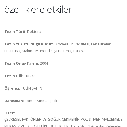
özelliklere etkileri
Tezin Türü:
Doktora
Tezin Yürütüldüğü Kurum:
Kocaeli Üniversitesi, Fen Bilimleri
Enstitüsü, Makina Mühendisliği Bölümü, Türkiye
Tezin Onay Tarihi:
2004
Tezin Dili:
Türkçe
Öğrenci:
TÜLİN ŞAHİN
Danışman:
Tamer Sınmazçelik
Özet:
ÇEVRESEL FAKTÖRLER VE SOĞUK ÇEKMENİN POLİSTIREN MALZEMEDE
MEKANİK VE ISIL ÖZELLİKLERE ETKİLERİ Tülin ŞAHİN Anahtar Kelimeler: