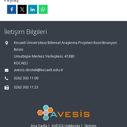
Paylaş
İletişim Bilgileri
Kocaeli Üniversitesi Bilimsel Araştırma Projeleri Koordinasyon
Birimi
Umuttepe Merkez Yerleşkesi, 41380
KOCAELİ
avesis.destek@kocaeli.edu.tr
0262 303 11 09
0262 303 11 23
Ana Sayfa
|
AVESİS Hakkında
|
İletişim