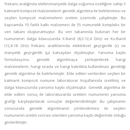
frekans aralığında elektromanyetik dalga soğurma özelliğine sahip 3
katmanlı kompozit malzemelerin genetik algoritma ile belirlenmesi ve
seçilen kompozit malzemelerin üretimi üzerinde çalışılmıştır. Bu
kapsamda 10 farklı katkı malzemesi ile 55 numunelik kompleks bir
veri tabanı oluşturulmuştur. Bu veri tabanında bulunan her bir
numunenin dalga kılavuzunda X-Band (8,2-12,4 GHz) ve Ku-Band
(12,4-18 GHz) frekans aralıklarında elektriksel geçirgenlik (ε) ve
manyetik geçirgenlik (µ) katsayıları ölçülmüştür. Yansıma kaybı
formülasyonu genetik algoritmaya yerleştirilerek hangi
malzemelerin, hangi sırada ve hangi kalınlıkta kullanılması gerektiği
genetik algoritma ile belirlenmiştir. Elde edilen verilerden seçilen bir
katmanlı kompozit numune laboratuvar koşullarında üretilmiş ve
dalga kılavuzunda yansıma kaybı ölçülmüştür. Genetik algoritma ile
elde edilen sonuç ile laboratuvarda üretilen numunenin yansıma
grafiği karşılaştırılarak sonuçlar değerlendirilmiştir. Bu çalışmanın
sonucunda genetik algoritmanın yönlendirmesi ile seçilen
numunenin üretim sonrası istenilen yansıma kaybı değerinde olduğu
gösterilmiştir.