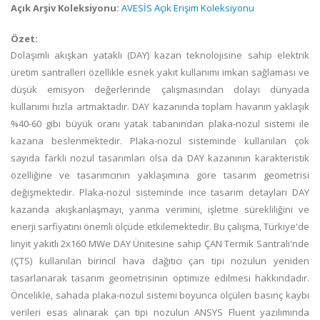
Açık Arşiv Koleksiyonu:
AVESİS Açık Erişim Koleksiyonu
Özet:
Dolaşımlı akışkan yataklı (DAY) kazan teknolojisine sahip elektrik
üretim santralleri özellikle esnek yakıt kullanımı imkan sağlaması ve
düşük emisyon değerlerinde çalışmasından dolayı dünyada
kullanımı hızla artmaktadır. DAY kazanında toplam havanın yaklaşık
%40-60 gibi büyük oranı yatak tabanından plaka-nozul sistemi ile
kazana beslenmektedir. Plaka-nozul sisteminde kullanılan çok
sayıda farklı nozul tasarımları olsa da DAY kazanının karakteristik
özelliğine ve tasarımcının yaklaşımına göre tasarım geometrisi
değişmektedir. Plaka-nozul sisteminde ince tasarım detayları DAY
kazanda akışkanlaşmayı, yanma verimini, işletme sürekliliğini ve
enerji sarfiyatını önemli ölçüde etkilemektedir. Bu çalışma, Türkiye'de
linyit yakıtlı 2x160 MWe DAY Ünitesine sahip ÇAN Termik Santrali'nde
(ÇTS) kullanılan birincil hava dağıtıcı çan tipi nozulun yeniden
tasarlanarak tasarım geometrisinin optimize edilmesi hakkındadır.
Öncelikle, sahada plaka-nozul sistemi boyunca ölçülen basınç kaybı
verileri esas alınarak çan tipi nozulun ANSYS Fluent yazılımında