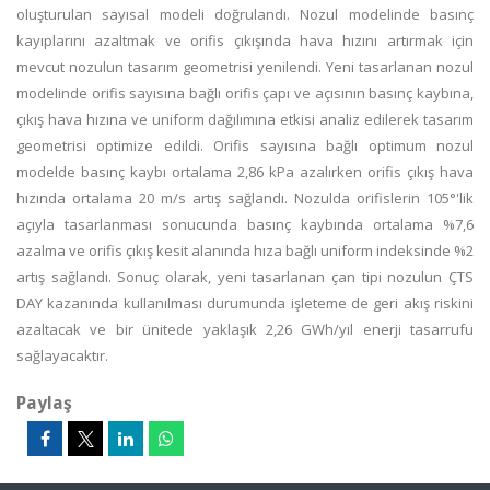
oluşturulan sayısal modeli doğrulandı. Nozul modelinde basınç
kayıplarını azaltmak ve orifis çıkışında hava hızını artırmak için
mevcut nozulun tasarım geometrisi yenilendi. Yeni tasarlanan nozul
modelinde orifis sayısına bağlı orifis çapı ve açısının basınç kaybına,
çıkış hava hızına ve uniform dağılımına etkisi analiz edilerek tasarım
geometrisi optimize edildi. Orifis sayısına bağlı optimum nozul
modelde basınç kaybı ortalama 2,86 kPa azalırken orifis çıkış hava
hızında ortalama 20 m/s artış sağlandı. Nozulda orifislerin 105°'lik
açıyla tasarlanması sonucunda basınç kaybında ortalama %7,6
azalma ve orifis çıkış kesit alanında hıza bağlı uniform indeksinde %2
artış sağlandı. Sonuç olarak, yeni tasarlanan çan tipi nozulun ÇTS
DAY kazanında kullanılması durumunda işleteme de geri akış riskini
azaltacak ve bir ünitede yaklaşık 2,26 GWh/yıl enerji tasarrufu
sağlayacaktır.
Paylaş