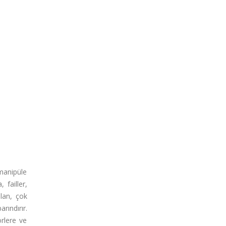
 manipüle
 failler,
alan, çok
rındırır.
örlere ve