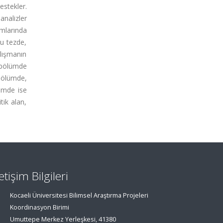
estekler.
nalizler
mlarında
Bu tezde,
alışmanın
i bölümde
 bölümde,
lümde ise
tik alan,
letişim Bilgileri
Kocaeli Üniversitesi Bilimsel Araştırma Projeleri
Koordinasyon Birimi
Umuttepe Merkez Yerleşkesi, 41380