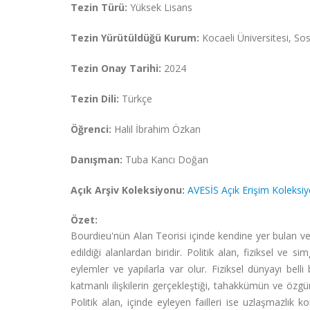
Tezin Türü:
Yüksek Lisans
Tezin Yürütüldüğü Kurum:
Kocaeli Üniversitesi, Sos
Tezin Onay Tarihi:
2024
Tezin Dili:
Türkçe
Öğrenci:
Halil İbrahim Özkan
Danışman:
Tuba Kancı Doğan
Açık Arşiv Koleksiyonu:
AVESİS Açık Erişim Koleksi
Özet:
Bourdieu'nün Alan Teorisi içinde kendine yer bulan ve ih
edildiği alanlardan biridir. Politik alan, fiziksel ve s
eylemler ve yapılarla var olur. Fiziksel dünyayı belli 
katmanlı ilişkilerin gerçekleştiği, tahakkümün ve özgürlü
Politik alan, içinde eyleyen failleri ise uzlaşmazlık 