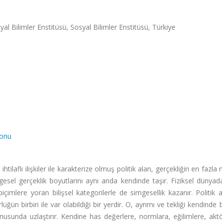
yal Bilimler Enstitüsü, Sosyal Bilimler Enstitüsü, Türkiye
yonu
tilaflı ilişkiler ile karakterize olmuş politik alan, gerçekliğin en fazla
imgesel gerçeklik boyutlarını aynı anda kendinde taşır. Fiziksel dünyada,
biçimlere yoran bilişsel kategorilerle de simgesellik kazanır. Politik 
ğün birbiri ile var olabildiği bir yerdir. O, ayrımı ve tekliği kendinde ba
konusunda uzlaştırır. Kendine has değerlere, normlara, eğilimlere, akt