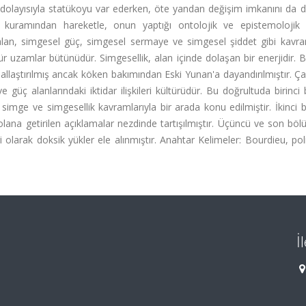
leri dolayısıyla statükoyu var ederken, öte yandan değişim imkanını da d
l kuramından hareketle, onun yaptığı ontolojik ve epistemolojik a
alan, simgesel güç, simgesel sermaye ve simgesel şiddet gibi kavra
 tür uzamlar bütünüdür. Simgesellik, alan içinde dolaşan bir enerjidir. 
allaştırılmış ancak köken bakımından Eski Yunan'a dayandırılmıştır. Ç
e güç alanlarındaki iktidar ilişkileri kültürüdür. Bu doğrultuda birinc
 simge ve simgesellik kavramlarıyla bir arada konu edilmiştir. İkinci
k olana getirilen açıklamalar nezdinde tartışılmıştır. Üçüncü ve son bö
 olarak doksik yükler ele alınmıştır. Anahtar Kelimeler: Bourdieu, poli
İ