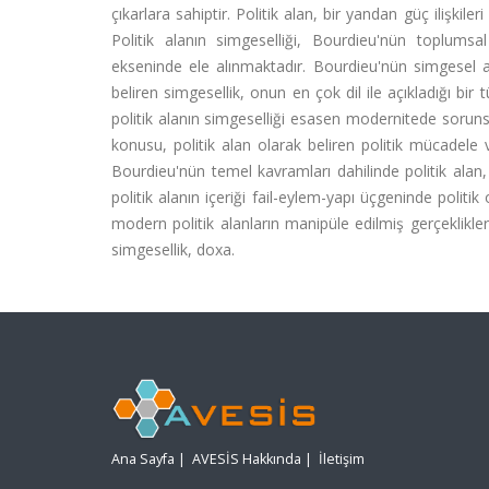
çıkarlara sahiptir. Politik alan, bir yandan güç ilişki
Politik alanın simgeselliği, Bourdieu'nün toplumsa
ekseninde ele alınmaktadır. Bourdieu'nün simgesel 
beliren simgesellik, onun en çok dil ile açıkladığı bir
politik alanın simgeselliği esasen modernitede soruns
konusu, politik alan olarak beliren politik mücadele v
Bourdieu'nün temel kavramları dahilinde politik alan,
politik alanın içeriği fail-eylem-yapı üçgeninde politi
modern politik alanların manipüle edilmiş gerçeklikleri
simgesellik, doxa.
Ana Sayfa
|
AVESİS Hakkında
|
İletişim