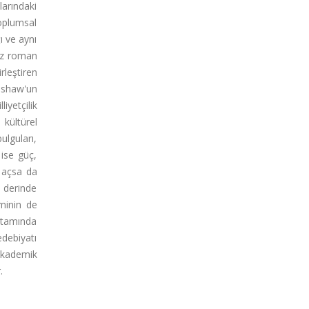
larındaki
toplumsal
ı ve aynı
kuz roman
rleştiren
enshaw'un
yetçilik
 kültürel
ulguları,
 ise güç,
 açsa da
p derinde
ominin de
rtamında
edebiyatı
 akademik
.