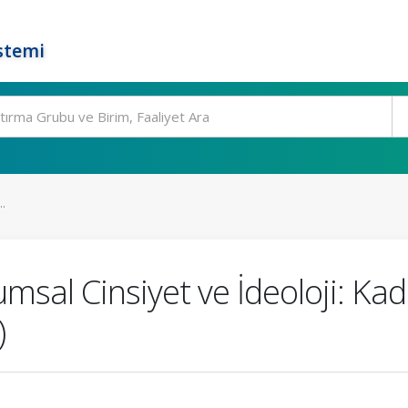
stemi
.
lumsal Cinsiyet ve İdeoloji: K
)