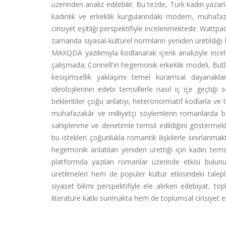
üzerinden analiz edilebilir. Bu tezde, Türk kadın yaza
kadınlık ve erkeklik kurgularındaki modern, muhafaz
cinsiyet eşitliği perspektifiyle incelenmektedir. Wattpad
zamanda siyasal-kültürel normların yeniden üretildiği 
MAXQDA yazılımıyla kodlanarak içerik analiziyle incelen
çalışmada; Connell'in hegemonik erkeklik modeli, Butl
kesişimsellik yaklaşımı temel kuramsal dayanaklar
ideolojilerinin edebi temsillerle nasıl iç içe geçtiği
beklentiler çoğu anlatıyı, heteronormatif kodlarla ve t
muhafazakâr ve milliyetçi söylemlerin romanlarda bask
sahiplenme ve denetimle temsil edildiğini göstermek
bu istekleri çoğunlukla romantik ilişkilerle sınırlan
hegemonik anlatıları yeniden ürettiği için kadın tem
platformda yazılan romanlar üzerinde etkisi bulunu
üretilmeleri hem de popüler kültür etkisindeki talep
siyaset bilimi perspektifiyle ele alırken edebiyat, top
literatüre katkı sunmakta hem de toplumsal cinsiyet eş