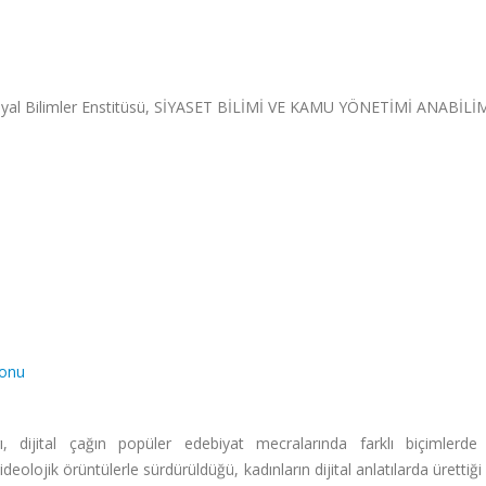
osyal Bilimler Enstitüsü, SİYASET BİLİMİ VE KAMU YÖNETİMİ ANABİLİ
yonu
rı, dijital çağın popüler edebiyat mecralarında farklı biçimlerde
 ideolojik örüntülerle sürdürüldüğü, kadınların dijital anlatılarda ürettiğ