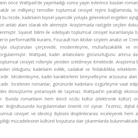
rların önce Wattpad'de yayımladığı sonra yayın evlerince basılan roman
akâr ve milliyetçi temsiller toplumsal cinsiyet rejimi bağlamında, 
 bu tezde, kadınların kişisel yayıncılık yoluyla geleneksel engelleri aştığ
bir anlatı alanı olarak ele alınmıştır. Araştırmada rastgele seçilen do
miştir. Siyaset bilimi ile edebiyatı toplumsal cinsiyet kuramlarıyla bi
er'ın performatiflik kuramı, Foucault'nun iktidar-söylem analizi ve Cr
ıyla oluşturulan çerçevede; modernleşme, muhafazakârlık ve milli
 sorgulanmıştır. Wattpad, kadın anlatıcıların görünürlüğünü artırsa da
oplumsal cinsiyet rolleriyle yeniden üretilmeye itmektedir. Araştırma b
ın olduğunu; kadınların evlilik, sadakat ve fedakârlıkla; erkeklerin
tedir. Modernleşme, kadın karakterlerin bireyselleşme arzusuna alan
maktadır. İncelenen romanlar, görünürde kadınlara özgürleşme vaat edi
silini dönüştürme potansiyeli de taşımaz. Wattpad'in yarattığı ekon
r. Bunda romanların hem ikincil sözlü kültür (elektronik kültür) o
ler doğrultusunda kurgulanmaları önemli rol oynar. Tezimiz, dijital 
lumsal cinsiyet ve ideoloji ilişkisini disiplinlerarası inceleyerek hem
itliği mücadelesinin kültürel boyutuna dair çıkarımlarda bulunmaktadır