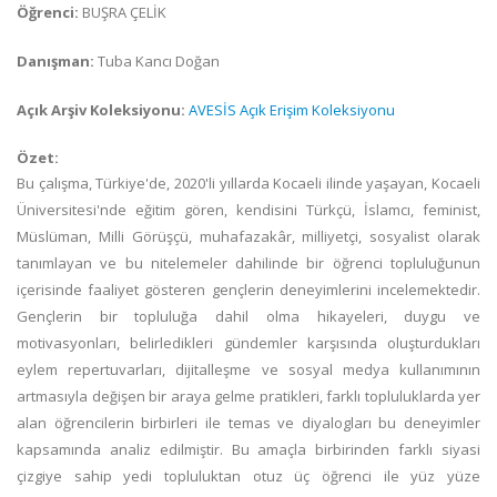
Öğrenci:
BUŞRA ÇELİK
Danışman:
Tuba Kancı Doğan
Açık Arşiv Koleksiyonu:
AVESİS Açık Erişim Koleksiyonu
Özet:
Bu çalışma, Türkiye'de, 2020'li yıllarda Kocaeli ilinde yaşayan, Kocaeli
Üniversitesi'nde eğitim gören, kendisini Türkçü, İslamcı, feminist,
Müslüman, Milli Görüşçü, muhafazakâr, milliyetçi, sosyalist olarak
tanımlayan ve bu nitelemeler dahilinde bir öğrenci topluluğunun
içerisinde faaliyet gösteren gençlerin deneyimlerini incelemektedir.
Gençlerin bir topluluğa dahil olma hikayeleri, duygu ve
motivasyonları, belirledikleri gündemler karşısında oluşturdukları
eylem repertuvarları, dijitalleşme ve sosyal medya kullanımının
artmasıyla değişen bir araya gelme pratikleri, farklı topluluklarda yer
alan öğrencilerin birbirleri ile temas ve diyalogları bu deneyimler
kapsamında analiz edilmiştir. Bu amaçla birbirinden farklı siyasi
çizgiye sahip yedi topluluktan otuz üç öğrenci ile yüz yüze