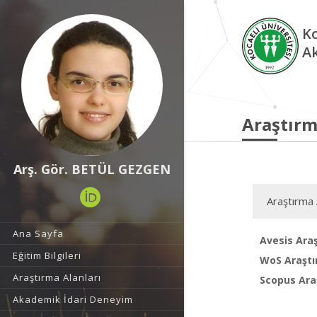
Ko
A
Araştırm
Arş. Gör. BETÜL GEZGEN
Araştırma 
Ana Sayfa
Avesis Araş
Eğitim Bilgileri
WoS Araştı
Araştırma Alanları
Scopus Araş
Akademik İdari Deneyim