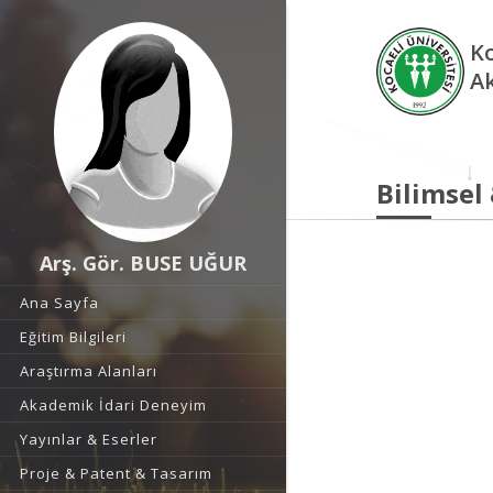
Ko
A
Bilimsel
Arş. Gör. BUSE UĞUR
Ana Sayfa
Eğitim Bilgileri
Araştırma Alanları
Akademik İdari Deneyim
Yayınlar & Eserler
Proje & Patent & Tasarım