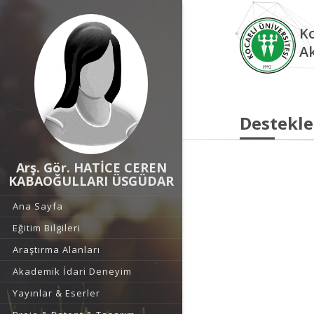
Ko
A
Destekle
Arş. Gör. HATİCE CEREN
KABAOĞULLARI ÜSGÜDAR
Ana Sayfa
Eğitim Bilgileri
Araştırma Alanları
Akademik İdari Deneyim
Yayınlar & Eserler