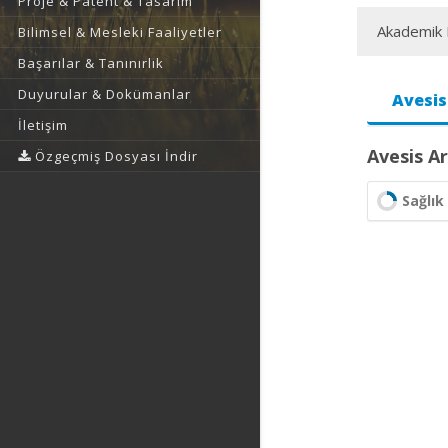
Proje & Patent & Tasarım
Akademik F
Bilimsel & Mesleki Faaliyetler
Başarılar & Tanınırlık
Duyurular & Dokümanlar
Avesis
İletişim
Avesis Ar
Özgeçmiş Dosyası İndir
Sağlık 