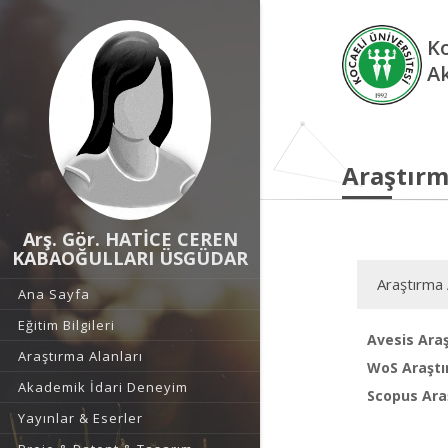
Ko
A
Araştırm
Arş. Gör. HATİCE CEREN
KABAOĞULLARI ÜSGÜDAR
Araştırma 
Ana Sayfa
Eğitim Bilgileri
Avesis Araş
Araştırma Alanları
WoS Araştı
Akademik İdari Deneyim
Scopus Araş
Yayınlar & Eserler