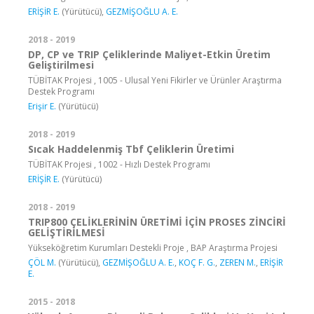
ERİŞİR E.
(Yürütücü),
GEZMİŞOĞLU A. E.
2018 - 2019
DP, CP ve TRIP Çeliklerinde Maliyet-Etkin Üretim
Geliştirilmesi
TÜBİTAK Projesi , 1005 - Ulusal Yeni Fikirler ve Ürünler Araştırma
Destek Programı
Erişir E.
(Yürütücü)
2018 - 2019
Sıcak Haddelenmiş Tbf Çeliklerin Üretimi
TÜBİTAK Projesi , 1002 - Hızlı Destek Programı
ERİŞİR E.
(Yürütücü)
2018 - 2019
TRIP800 ÇELİKLERİNİN ÜRETİMİ İÇİN PROSES ZİNCİRİ
GELİŞTİRİLMESİ
Yükseköğretim Kurumları Destekli Proje , BAP Araştırma Projesi
ÇÖL M.
(Yürütücü),
GEZMİŞOĞLU A. E.
,
KOÇ F. G.
,
ZEREN M.
,
ERİŞİR
E.
2015 - 2018