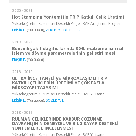
2020 - 2021
Hot Stamping Yöntemi ile TRIP Katkılı Çelik Üretimi
Yükseköğretim Kurumları Destekli Proje , BAP Araştırma Projesi
ERİŞİR E.
(Yürütücü),
ZEREN M.
,
BİLİR O. G.
2019 - 2020
Benzinli yakit dagiticilarinda 304L malzeme için isil
islem ve dövme parametrelerinin gelistirilmesi
ERİŞİR E.
(Yürütücü)
2018 - 2019
ULTRA İNCE TANELİ VE MİKROALAŞIMLI TRIP
KATKILI ÇELİKLERİN ÜRETİMİ VE ÇOK FAZLA
MİKROYAPI TASARIMI
Yükseköğretim Kurumları Destekli Proje , BAP Y.Lisans
ERİŞİR E.
(Yürütücü),
SÖZER Y. E.
2018 - 2019
RULMAN ÇELİKLERİNDE KARBÜR ÇÖZÜNME
DAVRANIŞININ DENEYSEL VE BİLGİSAYAR DESTEKLİ
YÖNTEMLERLE İNCELENMESİ
Yükseköğretim Kurumları Destekli Proje , BAP Y.Lisans