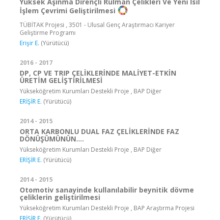
Yüksek Aşınma Dirençli Rulman Çelikleri Ve Yeni Isıl
İşlem Çevrimi Geliştirilmesi
TÜBİTAK Projesi , 3501 - Ulusal Genç Araştırmacı Kariyer
Geliştirme Programı
Erişir E.
(Yürütücü)
2016 - 2017
DP, CP VE TRIP ÇELİKLERİNDE MALİYET-ETKİN
ÜRETİM GELİŞTİRİLMESİ
Yükseköğretim Kurumları Destekli Proje , BAP Diğer
ERİŞİR E.
(Yürütücü)
2014 - 2015
ORTA KARBONLU DUAL FAZ ÇELİKLERİNDE FAZ
DÖNÜŞÜMÜNÜN….
Yükseköğretim Kurumları Destekli Proje , BAP Diğer
ERİŞİR E.
(Yürütücü)
2014 - 2015
Otomotiv sanayinde kullanılabilir beynitik dövme
çeliklerin geliştirilmesi
Yükseköğretim Kurumları Destekli Proje , BAP Araştırma Projesi
ERİŞİR E.
(Yürütücü)