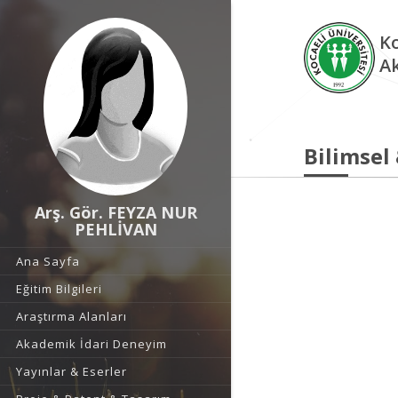
Ko
A
Bilimsel
Arş. Gör. FEYZA NUR
PEHLİVAN
Ana Sayfa
Eğitim Bilgileri
Araştırma Alanları
Akademik İdari Deneyim
Yayınlar & Eserler