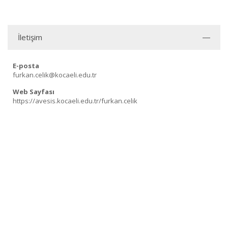
İletişim
E-posta
furkan.celik@kocaeli.edu.tr
Web Sayfası
https://avesis.kocaeli.edu.tr/furkan.celik