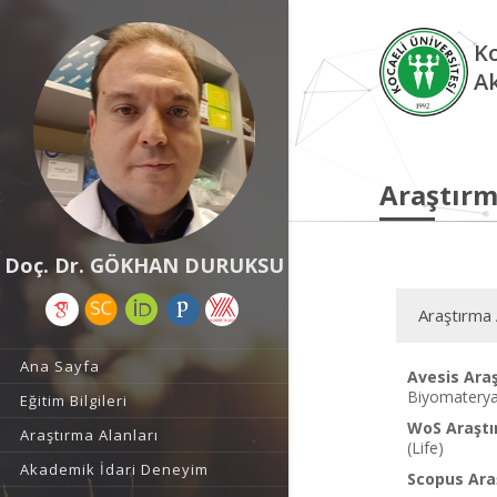
Ko
A
Araştırm
Doç. Dr. GÖKHAN DURUKSU
Araştırma 
Ana Sayfa
Avesis Araş
Biyomateryal
Eğitim Bilgileri
WoS Araştı
Araştırma Alanları
(Life)
Akademik İdari Deneyim
Scopus Araş