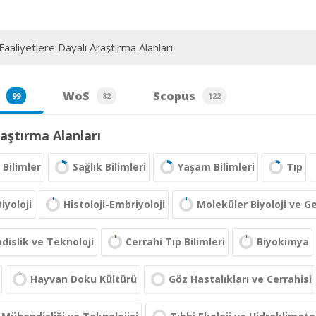
aaliyetlere Dayalı Araştırma Alanları
WoS
Scopus
99
82
122
aştırma Alanları
Bilimler
Sağlık Bilimleri
Yaşam Bilimleri
Tıp
iyoloji
Histoloji-Embriyoloji
Moleküler Biyoloji ve G
islik ve Teknoloji
Cerrahi Tıp Bilimleri
Biyokimya
Hayvan Doku Kültürü
Göz Hastalıkları ve Cerrahisi