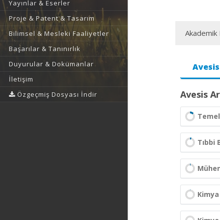
Yayınlar & Eserler
Proje & Patent & Tasarım
Akademik F
Bilimsel & Mesleki Faaliyetler
Başarılar & Tanınırlık
Duyurular & Dokümanlar
Avesis
İletişim
Avesis Ar
Özgeçmiş Dosyası İndir
Temel 
Tıbbi B
Mühend
Kimya