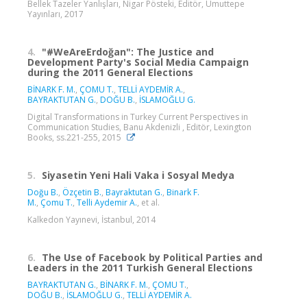
Bellek Tazeler Yanlışları, Nigar Pösteki, Editör, Umuttepe
Yayınları, 2017
4.
"#WeAreErdoğan": The Justice and
Development Party's Social Media Campaign
during the 2011 General Elections
BİNARK F. M.
,
ÇOMU T.
,
TELLİ AYDEMİR A.
,
BAYRAKTUTAN G.
,
DOĞU B.
,
İSLAMOĞLU G.
Digital Transformations in Turkey Current Perspectives in
Communication Studies, Banu Akdenizli , Editör, Lexington
Books, ss.221-255, 2015
5.
Siyasetin Yeni Hali Vaka i Sosyal Medya
Doğu B.
,
Özçetin B.
,
Bayraktutan G.
,
Binark F.
M.
,
Çomu T.
,
Telli Aydemir A.
, et al.
Kalkedon Yayınevi, İstanbul, 2014
6.
The Use of Facebook by Political Parties and
Leaders in the 2011 Turkish General Elections
BAYRAKTUTAN G.
,
BİNARK F. M.
,
ÇOMU T.
,
DOĞU B.
,
İSLAMOĞLU G.
,
TELLİ AYDEMİR A.