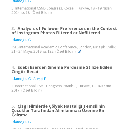
İslamoğlu G.
3. International CSMS Congress, Kocaeli, Türkiye, 18 - 19 Nisan
2024, ss.78, (Özet Bildiri)
3.
Analysis of Follower Preferences in the Context
of Instagram Photos Filtered or Nofiltered
İslamoğlu G.
IISES International Academic Conference, London, Birleşik Krallık,
21 - 24 Mayıs 2019, ss.132, (Özet Bildiri)
4.
Edebi Eserden Sinema Perdesine Stilize Edilen
Cingöz Recai
İslamoğlu G.
,
Ateşçi E.
II. International CSMS Congress, İstanbul, Türkiye, 1 - 04 Kasım
2017, (Özet Bildiri)
5.
Çizgi Filmlerde Çölyak Hastalığı Temsilinin
Çocuklar Tarafından Alımlanması Üzerine Bir
Çalışma
İslamoğlu G.