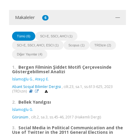
Makaleler
6
Tümü (6)
SCI-E, SSCI, AHCI (1)
SCI-E, SSCI, AHCI, ESCI (1)
Scopus (1)
TRDizin (2)
Diğer Yayınlar (4)
1.
Bergen Filminin Şiddet Motifi Çerçevesinde
Göstergebilimsel Analizi
İslamoğlu G.
,
Ateşçi E.
Abant Sosyal Bilimler Dergisi
, cilt.23, sa.1, ss.613-625, 2023
(TRDizin)
2.
Bellek Yanılgısı
İslamoğlu G.
Görünüm
, cilt.2, sa.3, ss.45-46, 2017 (Hakemli Dergi)
3.
Social Media in Political Communication and the
Use of Twitter in the 2011 General Elections in