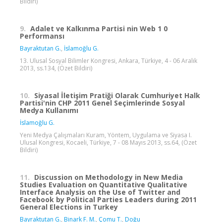
Bildiri)
9.
Adalet ve Kalkınma Partisi nin Web 1 0
Performansı
Bayraktutan G.
,
İslamoğlu G.
13. Ulusal Sosyal Bilimler Kongresi, Ankara, Türkiye, 4 - 06 Aralık
2013, ss.134, (Özet Bildiri)
10.
Siyasal İletişim Pratiği Olarak Cumhuriyet Halk
Partisi'nin CHP 2011 Genel Seçimlerinde Sosyal
Medya Kullanımı
İslamoğlu G.
Yeni Medya Çalışmaları Kuram, Yöntem, Uygulama ve Siyasa I.
Ulusal Kongresi, Kocaeli, Türkiye, 7 - 08 Mayıs 2013, ss.64, (Özet
Bildiri)
11.
Discussion on Methodology in New Media
Studies Evaluation on Quantitative Qualitative
Interface Analysis on the Use of Twitter and
Facebook by Political Parties Leaders during 2011
General Elections in Turkey
Bayraktutan G.
,
Binark F. M.
,
Çomu T.
,
Doğu