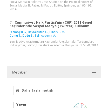
Social Media in Politics: Case Studies on the Political Power of
Social Media, B. Patrut, M.Patrut, Editör, Springer, ss.165-199,
2014
7.
Cumhuriyet Halk Partisi'nin (CHP) 2011 Genel
Seçimlerinde Sosyal Medya (Twitter) Kullanımı
İslamoğlu G.
,
Bayraktutan G.
,
Binark F. M.
,
Çomu T.
,
Doğu B.
,
Telli Aydemir A.
Yeni Medya Araştırmaları Kavramlar Uygulamalar Tartışmalar,
İdil Sayımer, Editör, Literatürk Academia, Konya, ss.337-398, 2014
Metrikler
Daha fazla metrik
Yayın