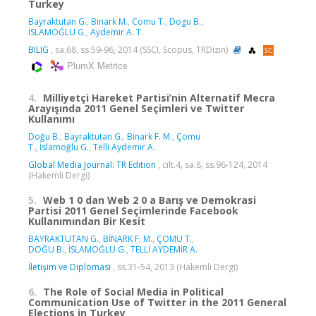
Turkey
Bayraktutan G.
,
Binark M.
,
Comu T.
,
Dogu B.
,
İSLAMOĞLU G.
,
Aydemir A. T.
BILIG
, sa.68, ss.59-96, 2014 (SSCI, Scopus, TRDizin)
PlumX Metrics
4.
Milliyetçi Hareket Partisi’nin Alternatif Mecra
Arayışında 2011 Genel Seçimleri ve Twitter
Kullanımı
Doğu B.
,
Bayraktutan G.
,
Binark F. M.
,
Çomu
T.
,
İslamoğlu G.
,
Telli Aydemir A.
Global Media Journal: TR Edition
, cilt.4, sa.8, ss.96-124, 2014
(Hakemli Dergi)
5.
Web 1 0 dan Web 2 0 a Barış ve Demokrasi
Partisi 2011 Genel Seçimlerinde Facebook
Kullanımından Bir Kesit
BAYRAKTUTAN G.
,
BİNARK F. M.
,
ÇOMU T.
,
DOĞU B.
,
İSLAMOĞLU G.
,
TELLİ AYDEMİR A.
İletişim ve Diplomasi
, ss.31-54, 2013 (Hakemli Dergi)
6.
The Role of Social Media in Political
Communication Use of Twitter in the 2011 General
Elections in Turkey