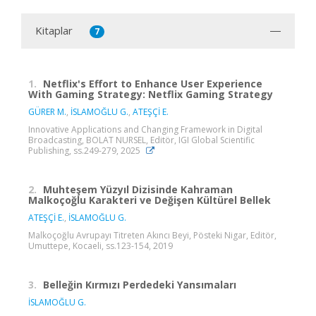
Kitaplar
7
1.
Netflix's Effort to Enhance User Experience
With Gaming Strategy: Netflix Gaming Strategy
GÜRER M.
,
İSLAMOĞLU G.
,
ATEŞÇİ E.
Innovative Applications and Changing Framework in Digital
Broadcasting, BOLAT NURSEL, Editör, IGI Global Scientific
Publishing, ss.249-279, 2025
2.
Muhteşem Yüzyıl Dizisinde Kahraman
Malkoçoğlu Karakteri ve Değişen Kültürel Bellek
ATEŞÇİ E.
,
İSLAMOĞLU G.
Malkoçoğlu Avrupayı Titreten Akıncı Beyi, Pösteki Nigar, Editör,
Umuttepe, Kocaeli, ss.123-154, 2019
3.
Belleğin Kırmızı Perdedeki Yansımaları
İSLAMOĞLU G.