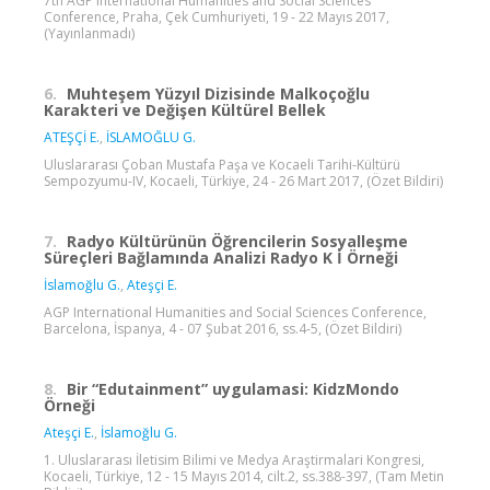
7th AGP International Humanities and Social Sciences
Conference, Praha, Çek Cumhuriyeti, 19 - 22 Mayıs 2017,
(Yayınlanmadı)
6.
Muhteşem Yüzyıl Dizisinde Malkoçoğlu
Karakteri ve Değişen Kültürel Bellek
ATEŞÇİ E.
,
İSLAMOĞLU G.
Uluslararası Çoban Mustafa Paşa ve Kocaeli Tarihi-Kültürü
Sempozyumu-IV, Kocaeli, Türkiye, 24 - 26 Mart 2017, (Özet Bildiri)
7.
Radyo Kültürünün Öğrencilerin Sosyalleşme
Süreçleri Bağlamında Analizi Radyo K İ Örneği
İslamoğlu G.
,
Ateşçi E.
AGP International Humanities and Social Sciences Conference,
Barcelona, İspanya, 4 - 07 Şubat 2016, ss.4-5, (Özet Bildiri)
8.
Bir “Edutainment” uygulamasi: KidzMondo
Örneği
Ateşçi E.
,
İslamoğlu G.
1. Uluslararası İletisim Bilimi ve Medya Araştirmalari Kongresi,
Kocaeli, Türkiye, 12 - 15 Mayıs 2014, cilt.2, ss.388-397, (Tam Metin