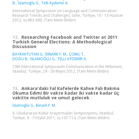
B.
,
İslamoğlu G.
,
Telli Aydemir A.
International Symposium on Language and Communication:
Research Trends and Challenges, İzmir, Türkiye, 10 - 13 Haziran
2012, ss.683-696, (Tam Metin Bildiri)
12.
Researching Facebook and Twitter at 2011
Turkish General Elections: A Methodological
Discussion
BAYRAKTUTAN G.
,
BİNARK F. M.
,
ÇOMU T.
,
DOĞU B.
,
İSLAMOĞLU G.
,
TELLİ AYDEMİR A.
10th International Symposium Communication in the Millenium,
İstanbul, Türkiye, 24 - 26 Mayıs 2012, (Tam Metin Bildiri)
13.
Ankara'daki Fal Kafelerde Kahve Falı Bakma
Okuma Edimi Bir vakte kadar iki vakte kadar üç
vakitte mutluluk ve umut gelecek
İslamoğlu G.
,
Binark F. M.
6. Uluslararası Kültür Araştırmaları Sempozyumu, İstanbul,
Türkiye, 8 - 10 Eylül 2011, ss.107-114, (Tam Metin Bildiri)