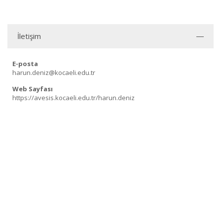
İletişim
E-posta
harun.deniz@kocaeli.edu.tr
Web Sayfası
https://avesis.kocaeli.edu.tr/harun.deniz