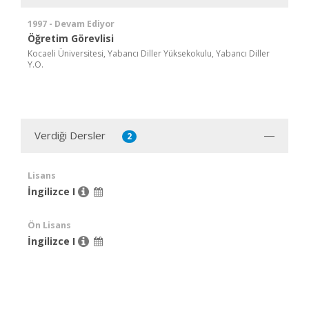
1997 - Devam Ediyor
Öğretim Görevlisi
Kocaeli Üniversitesi, Yabancı Diller Yüksekokulu, Yabancı Diller
Y.O.
Verdiği Dersler
2
Lisans
İngilizce I
Ön Lisans
İngilizce I