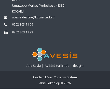
Umuttepe Merkez Yerleşkesi, 41380
KOCAELİ
avesis.destek@kocaeli.edu.tr
0262 303 11 09
0262 303 11 23
Ana Sayfa
|
AVESİS Hakkında
|
İletişim
Akademik Veri Yönetim Sistemi
Abis Teknoloji
© 2026