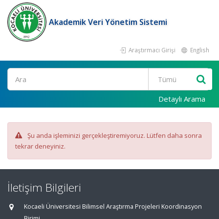
Akademik Veri Yönetim Sistemi
Araştırmacı Girişi
English
Ara
Detaylı Arama
Şu anda işleminizi gerçekleştiremiyoruz. Lütfen daha sonra
tekrar deneyiniz.
İletişim Bilgileri
Kocaeli Üniversitesi Bilimsel Araştırma Projeleri Koordinasyon
Birimi