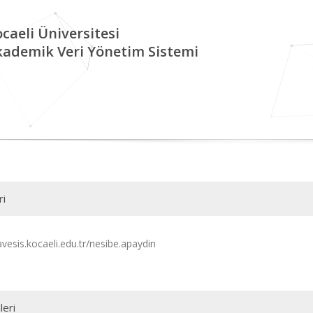
caeli Üniversitesi
kademik Veri Yönetim Sistemi
ri
avesis.kocaeli.edu.tr/nesibe.apaydin
leri