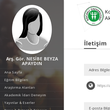
Ko
A
İletişim
Arş. Gör. NESİBE BEYZA
APAYDIN
Adres Bilgile
Ana Sayfa
Eğitim Bilgileri
https://
Araştırma Alanları
Akademik İdari Deneyim
Yayınlar & Eserler
E-posta Bilgi