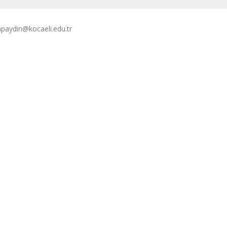
apaydin@kocaeli.edu.tr