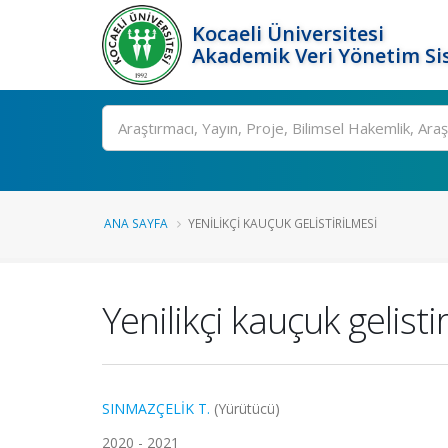
Kocaeli Üniversitesi
Akademik Veri Yönetim Si
Ara
ANA SAYFA
YENILIKÇI KAUÇUK GELISTIRILMESI
Yenilikçi kauçuk gelisti
SINMAZÇELİK T.
(Yürütücü)
2020 - 2021