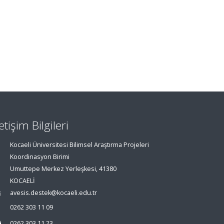
letişim Bilgileri
Kocaeli Üniversitesi Bilimsel Araştırma Projeleri
Koordinasyon Birimi
Umuttepe Merkez Yerleşkesi, 41380
KOCAELİ
avesis.destek@kocaeli.edu.tr
0262 303 11 09
0262 303 11 23