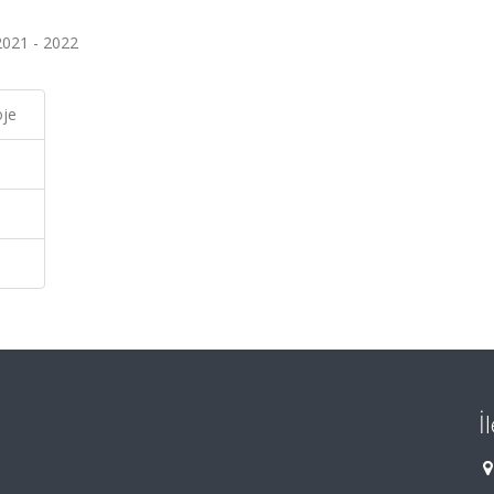
2021 - 2022
oje
İ