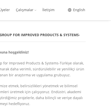
Üyeler
Çalışmalar
İletişim
English
 GROUP FOR IMPROVED PRODUCTS & SYSTEMS-
una hoşgeldiniz!
p for Improved Products & Systems-Türkiye olarak,
anarak daha verimli, sürdürülebilir ve yenilikçi ürün
lanan bir araştırma ve uygulama grubuyuz.
mize etmek, belirsizlikleri yönetmek ve bilimsel
ümleri üretmek için çalışıyoruz. Endüstri, akademi
irdiğimiz projelerle, daha bilinçli ve veriye dayalı
emeyi hedefliyoruz.