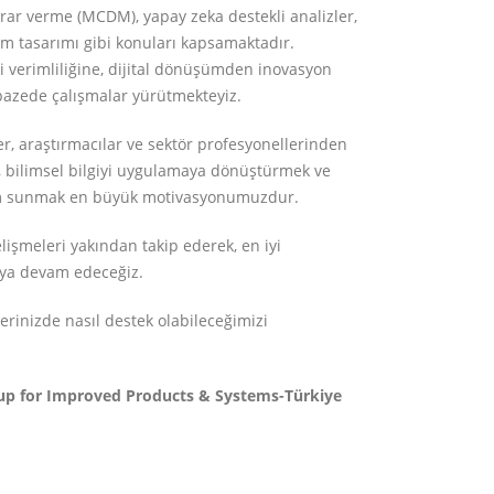
karar verme (MCDM), yapay zeka destekli analizler,
em tasarımı gibi konuları kapsamaktadır.
i verimliliğine, dijital dönüşümden inovasyon
pazede çalışmalar yürütmekteyiz.
, araştırmacılar ve sektör profesyonellerinden
k, bilimsel bilgiyi uygulamaya dönüştürmek ve
üm sunmak en büyük motivasyonumuzdur.
işmeleri yakından takip ederek, en iyi
aya devam edeceğiz.
lerinizde nasıl destek olabileceğimizi
oup for Improved Products & Systems-Türkiye