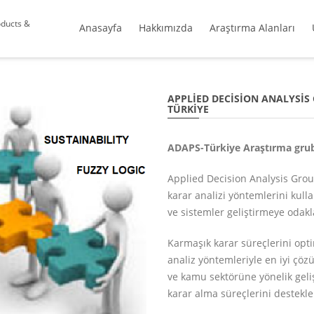
oducts &
Anasayfa
Hakkımızda
Araştırma Alanları
APPLIED DECISION ANALYSIS
TÜRKIYE
ADAPS-Türkiye Araştırma grub
Applied Decision Analysis Grou
karar analizi yöntemlerini kull
ve sistemler geliştirmeye odak
Karmaşık karar süreçlerini opti
analiz yöntemleriyle en iyi çöz
ve kamu sektörüne yönelik gelişt
karar alma süreçlerini destekl