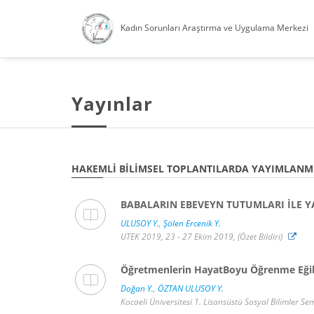
Kadın Sorunları Araştırma ve Uygulama Merkezi
Yayınlar
HAKEMLI BILIMSEL TOPLANTILARDA YAYIMLANMI
BABALARIN EBEVEYN TUTUMLARI İLE Y
ULUSOY Y.
,
Şölen Ercenik Y.
UTEK 2019, 23 - 27 Ekim 2019, (Özet Bildiri)
Öğretmenlerin HayatBoyu Öğrenme Eğili
Doğan Y.
,
ÖZTAN ULUSOY Y.
Kocaeli Üniversitesi 1. Lisansüstü Sosyal Bilimler S