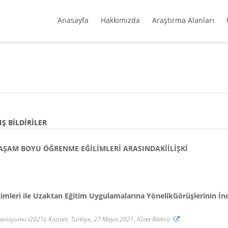
Anasayfa
Hakkımızda
Araştırma Alanları
Ş BILDIRILER
AŞAM BOYU ÖĞRENME EĞİLİMLERİ ARASINDAKİİLİŞKİ
mleri ile Uzaktan Eğitim Uygulamalarına YönelikGörüşlerinin İn
empozyumu (2021), Kocaeli, Türkiye, 27 Mayıs 2021, (Özet Bildiri)