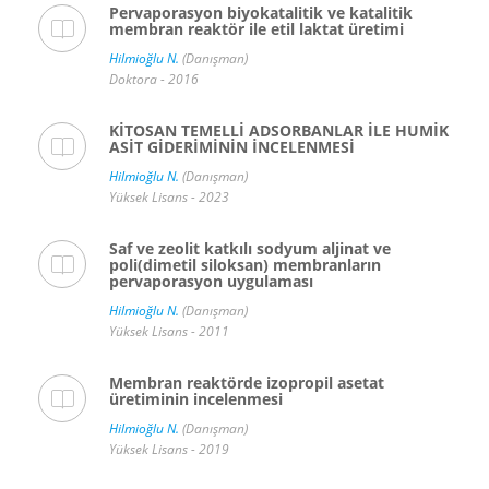
Pervaporasyon biyokatalitik ve katalitik
membran reaktör ile etil laktat üretimi
Hilmioğlu N.
(Danışman)
Doktora - 2016
KİTOSAN TEMELLİ ADSORBANLAR İLE HUMİK
ASİT GİDERİMİNİN İNCELENMESİ
Hilmioğlu N.
(Danışman)
Yüksek Lisans - 2023
Saf ve zeolit katkılı sodyum aljinat ve
poli(dimetil siloksan) membranların
pervaporasyon uygulaması
Hilmioğlu N.
(Danışman)
Yüksek Lisans - 2011
Membran reaktörde izopropil asetat
üretiminin incelenmesi
Hilmioğlu N.
(Danışman)
Yüksek Lisans - 2019