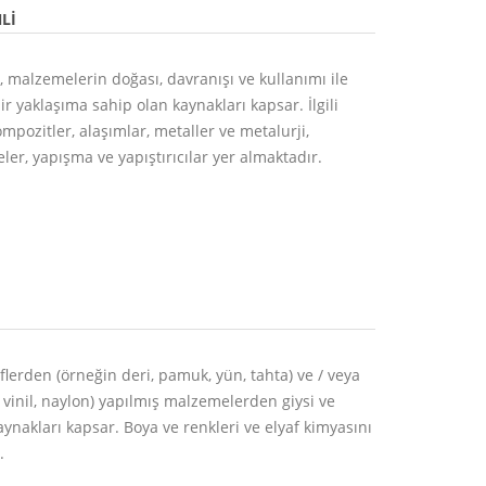
LI
, malzemelerin doğası, davranışı ve kullanımı ile
 bir yaklaşıma sahip olan kaynakları kapsar. İlgili
mpozitler, alaşımlar, metaller ve metalurji,
er, yapışma ve yapıştırıcılar yer almaktadır.
iflerden (örneğin deri, pamuk, yün, tahta) ve / veya
r, vinil, naylon) yapılmış malzemelerden giysi ve
nakları kapsar. Boya ve renkleri ve elyaf kimyasını
.