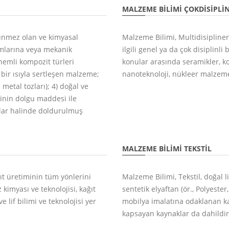
MALZEME BILIMI ÇOKDISIPLIN
zünmez olan ve kimyasal
Malzeme Bilimi, Multidisipliner
ımlarına veya mekanik
ilgili genel ya da çok disiplinli
emli kompozit türleri
konular arasında seramikler, ko
 bir ısıyla sertleşen malzeme;
nanoteknoloji, nükleer malzemel
 metal tozları); 4) doğal ve
sinin dolgu maddesi ile
lar halinde doldurulmuş
MALZEME BILIMI TEKSTIL
ıt üretiminin tüm yönlerini
Malzeme Bilimi, Tekstil, doğal l
kimyası ve teknolojisi, kağıt
sentetik elyaftan (ör., Polyeste
e lif bilimi ve teknolojisi yer
mobilya imalatına odaklanan kay
kapsayan kaynaklar da dahildir