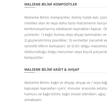
MALZEME BILIMI KOMPOZITLER
Malzeme Bilimi, Kompozitler, bitmiş halde katı, çö
nitelikte olan iki veya daha fazla malzemenin karış
kombinasyonlarına odaklanan kaynakları kapsar. Ön
şunlardır: 1) kağıt, kumaş veya ahşap laminatları ve
2) güçlendirilmiş plastikler; 3) sermetler (seramik ve
sentetik liflerin kumaşları; ve 5) bir dolgu malzeme
doldurulduğu dolgu macunları veya küçük parçacık
kompozitler.
MALZEME BILIMI KAĞIT & AHŞAP
Malzeme Bilimi, Kağıt ve Ahşap, ahşap ve / veya kağ
kapsayan kaynakları içerir. Konular arasında selüloz 
hamuru ve kağıt bilimi, kağıt imalat teknikleri, ağaç v
almaktadır.