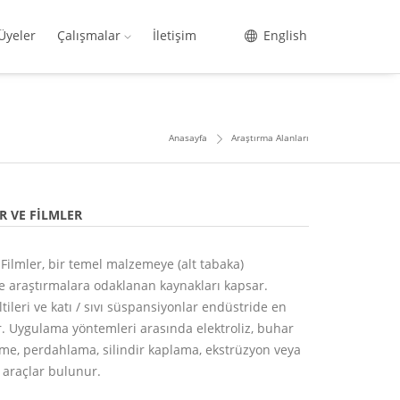
Üyeler
Çalışmalar
İletişim
English
Anasayfa
Araştırma Alanları
R VE FILMLER
Filmler, bir temel malzemeye (alt tabaka)
e araştırmalara odaklanan kaynakları kapsar.
ltileri ve katı / sıvı süspansiyonlar endüstride en
r. Uygulama yöntemleri arasında elektroliz, buhar
me, perdahlama, silindir kaplama, ekstrüzyon veya
k araçlar bulunur.