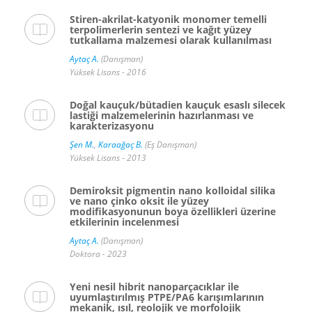
Stiren-akrilat-katyonik monomer temelli
terpolimerlerin sentezi ve kağıt yüzey
tutkallama malzemesi olarak kullanılması
Aytaç A.
(Danışman)
Yüksek Lisans - 2016
Doğal kauçuk/bütadien kauçuk esaslı silecek
lastiği malzemelerinin hazırlanması ve
karakterizasyonu
Şen M.
,
Karaağaç B.
(Eş Danışman)
Yüksek Lisans - 2013
Demiroksit pigmentin nano kolloidal silika
ve nano çinko oksit ile yüzey
modifikasyonunun boya özellikleri üzerine
etkilerinin incelenmesi
Aytaç A.
(Danışman)
Doktora - 2023
Yeni nesil hibrit nanoparçacıklar ile
uyumlaştırılmış PTPE/PA6 karışımlarının
mekanik, ısıl, reolojik ve morfolojik