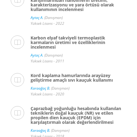
karışımlarından nanoliflerin üretimi,
karakterizasyonu ve yara örtüsü olarak
kullanımının incelenmesi
Aytaç A.
(Danışman)
Yüksek Lisans - 2022
Karbon elyaf takviyeli termoplastik
karmaların üretimi ve özelliklerinin
incelenmesi
Aytaç A.
(Danışman)
Yüksek Lisans - 2011
Kord kaplama hamurlarında arayüzey
geliştirme amaçlı sıvı kauçuk kullanımı
Karaağaç B.
(Danışman)
Yüksek Lisans - 2020
Çaprazbağ yoğunluğu hesabında kullanılan
tekniklerin doğal kauçuk (NR) ve etilen
propilen dien kauçuk (EPDM) için
karşılaştırmalı olarak değerlendirilmesi
Karaağaç B.
(Danışman)
Yüksek Lisans - 2018