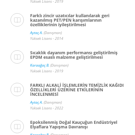
Yüksek Lisans - 2019
Farklı zincir uzatıcılar kullanılarak geri
kazanılmış PET/PEN karışımlarının
özelliklerinin iyileştirilmesi
Aytaç A.
(Danışman)
Yüksek Lisans - 2014
Sıcaklık dayanım performansı geliştirilmiş
EPDM esaslı malzeme geliştirilmesi
Karaağaç B.
(Danışman)
Yüksek Lisans - 2019
FARKLI ALKALİ İŞLEMLERİN TEMİZLİK KAĞIDI
ÖZELLİKLERİ ÜZERİNE ETKİLERİNİN
İNCELENMESİ
Aytaç A.
(Danışman)
Yüksek Lisans - 2022
Epoksilenmiş Doğal Kauçuğun Endüstriyel
Elyaflara Yapışma Davranışı
Karaağaç B.
(Danışman)