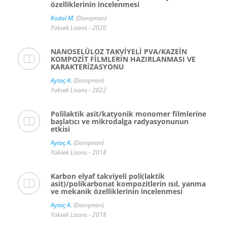
özelliklerinin incelenmesi
Kodal M.
(Danışman)
Yüksek Lisans - 2020
NANOSELÜLOZ TAKVİYELİ PVA/KAZEİN
KOMPOZİT FİLMLERİN HAZIRLANMASI VE
KARAKTERİZASYONU
Aytaç A.
(Danışman)
Yüksek Lisans - 2022
Polilaktik asit/katyonik monomer filmlerine
başlatıcı ve mikrodalga radyasyonunun
etkisi
Aytaç A.
(Danışman)
Yüksek Lisans - 2018
Karbon elyaf takviyeli poli(laktik
asit)/polikarbonat kompozitlerin ısıl, yanma
ve mekanik özelliklerinin incelenmesi
Aytaç A.
(Danışman)
Yüksek Lisans - 2018