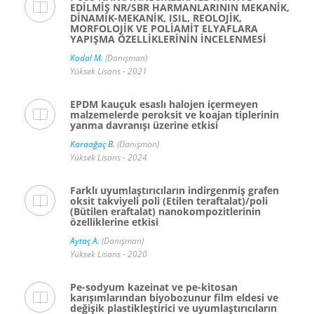
EDİLMİŞ NR/SBR HARMANLARININ MEKANİK,
DİNAMİK-MEKANİK, ISIL, REOLOJİK,
MORFOLOJİK VE POLİAMİT ELYAFLARA
YAPIŞMA ÖZELLİKLERİNİN İNCELENMESİ
Kodal M.
(Danışman)
Yüksek Lisans - 2021
EPDM kauçuk esaslı halojen içermeyen
malzemelerde peroksit ve koajan tiplerinin
yanma davranışı üzerine etkisi
Karaağaç B.
(Danışman)
Yüksek Lisans - 2024
Farklı uyumlaştırıcıların indirgenmiş grafen
oksit takviyeli poli (Etilen teraftalat)/poli
(Bütilen eraftalat) nanokompozitlerinin
özelliklerine etkisi
Aytaç A.
(Danışman)
Yüksek Lisans - 2020
Pe-sodyum kazeinat ve pe-kitosan
karışımlarından biyobozunur film eldesi ve
değişik plastikleştirici ve uyumlaştırıcıların