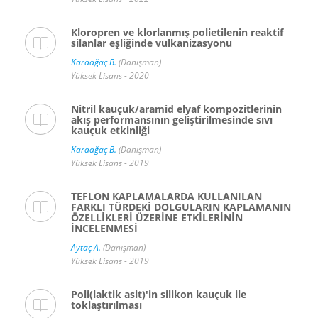
Kloropren ve klorlanmış polietilenin reaktif
silanlar eşliğinde vulkanizasyonu
Karaağaç B.
(Danışman)
Yüksek Lisans - 2020
Nitril kauçuk/aramid elyaf kompozitlerinin
akış performansının geliştirilmesinde sıvı
kauçuk etkinliği
Karaağaç B.
(Danışman)
Yüksek Lisans - 2019
TEFLON KAPLAMALARDA KULLANILAN
FARKLI TÜRDEKİ DOLGULARIN KAPLAMANIN
ÖZELLİKLERİ ÜZERİNE ETKİLERİNİN
İNCELENMESİ
Aytaç A.
(Danışman)
Yüksek Lisans - 2019
Poli(laktik asit)'in silikon kauçuk ile
toklaştırılması