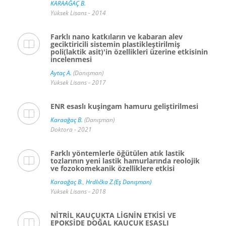
KARAAĞAÇ B.
Yüksek Lisans - 2014
Farklı nano katkıların ve kabaran alev
geciktiricili sistemin plastikleştirilmiş
poli(laktik asit)'in özellikleri üzerine etkisinin
incelenmesi
Aytaç A.
(Danışman)
Yüksek Lisans - 2017
ENR esaslı kuşingam hamuru geliştirilmesi
Karaağaç B.
(Danışman)
Doktora - 2021
Farklı yöntemlerle öğütülen atık lastik
tozlarının yeni lastik hamurlarında reolojik
ve fozokomekanik özelliklere etkisi
Karaağaç B.
,
Hrdlıčka Z.(Eş Danışman)
Yüksek Lisans - 2018
NİTRİL KAUÇUKTA LİGNİN ETKİSİ VE
EPOKSİDE DOĞAL KAUÇUK ESASLI