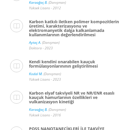
Karaağaç B.
(Danışman)
Yüksek Lisans - 2012
Karbon katkılı iletken polimer kompozitlerin
üretimi, karakterizasyonu ve
elektromanyetik dalga kalkanlamada
kullanımlarının değerlendirilmesi
Aytaç A.
(Danışman)
Doktora - 2023
Kendi kendini onarabilen kauçuk
formülasyonlarınının geliştirilmesi
Kodal M.
(Danışman)
Yüksek Lisans - 2023
Karbon elyaf takviyeli NR ve NR/ENR esaslı
kauçuk hamurlarının özellikleri ve
vulkanizasyon kinetiği
Karaağaç B.
(Danışman)
Yüksek Lisans - 2016
POSS NANOTANECİKLERİ İLE TAKVİYE