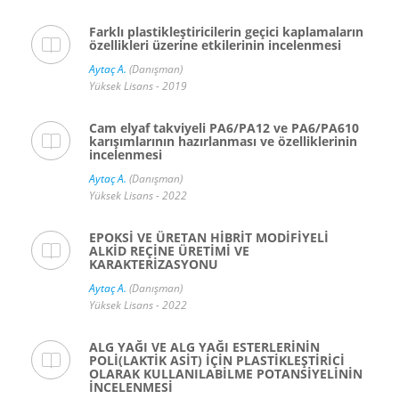
Farklı plastikleştiricilerin geçici kaplamaların
özellikleri üzerine etkilerinin incelenmesi
Aytaç A.
(Danışman)
Yüksek Lisans - 2019
Cam elyaf takviyeli PA6/PA12 ve PA6/PA610
karışımlarının hazırlanması ve özelliklerinin
incelenmesi
Aytaç A.
(Danışman)
Yüksek Lisans - 2022
EPOKSİ VE ÜRETAN HİBRİT MODİFİYELİ
ALKİD REÇİNE ÜRETİMİ VE
KARAKTERİZASYONU
Aytaç A.
(Danışman)
Yüksek Lisans - 2022
ALG YAĞI VE ALG YAĞI ESTERLERİNİN
POLİ(LAKTİK ASİT) İÇİN PLASTİKLEŞTİRİCİ
OLARAK KULLANILABİLME POTANSİYELİNİN
İNCELENMESİ