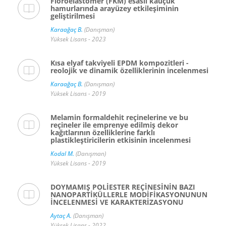
Floroelastomer (FKM) esaslı kauçuk
hamurlarında arayüzey etkileşiminin
geliştirilmesi
Karaağaç B.
(Danışman)
Yüksek Lisans - 2023
Kısa elyaf takviyeli EPDM kompozitleri -
reolojik ve dinamik özelliklerinin incelenmesi
Karaağaç B.
(Danışman)
Yüksek Lisans - 2019
Melamin formaldehit reçinelerine ve bu
reçineler ile emprenye edilmiş dekor
kağıtlarının özelliklerine farklı
plastikleştiricilerin etkisinin incelenmesi
Kodal M.
(Danışman)
Yüksek Lisans - 2019
DOYMAMIŞ POLİESTER REÇİNESİNİN BAZI
NANOPARTİKÜLLERLE MODİFİKASYONUNUN
İNCELENMESİ VE KARAKTERİZASYONU
Aytaç A.
(Danışman)
Yüksek Lisans - 2022