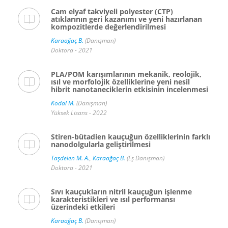
Cam elyaf takviyeli polyester (CTP)
atıklarının geri kazanımı ve yeni hazırlanan
kompozitlerde değerlendirilmesi
Karaağaç B.
(Danışman)
Doktora - 2021
PLA/POM karışımlarının mekanik, reolojik,
ısıl ve morfolojik özelliklerine yeni nesil
hibrit nanotaneciklerin etkisinin incelenmesi
Kodal M.
(Danışman)
Yüksek Lisans - 2022
Stiren-bütadien kauçuğun özelliklerinin farklı
nanodolgularla geliştirilmesi
Taşdelen M. A.
,
Karaağaç B.
(Eş Danışman)
Doktora - 2021
Sıvı kauçukların nitril kauçuğun işlenme
karakteristikleri ve ısıl performansı
üzerindeki etkileri
Karaağaç B.
(Danışman)