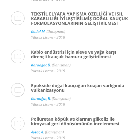
TEKSTİL ELYAFA YAPIŞMA ÖZELLİĞİ VE ISIL
KARARLILIĞI İYİLEŞTİRİLMİŞ DOĞAL KAUÇUK
FORMÜLASYONLARININ GELİŞTİRİLMESİ
Kodal M.
(Danışman)
Yüksek Lisans - 2019
Kablo endüstrisi için aleve ve yağa karşı
dirençli kauçuk hamuru geliştirilmesi
Karaağaç B.
(Danışman)
Yüksek Lisans - 2019
Epokside doğal kauçuğun koajan varlığında
vulkanizasyonu
Karaağaç B.
(Danışman)
Yüksek Lisans - 2019
Poliüretan köpük atıklarının glikoliz ile
kimyasal geri dönüşümünün incelenmesi
Aytaç A.
(Danışman)
Yüksek Lisans - 2019