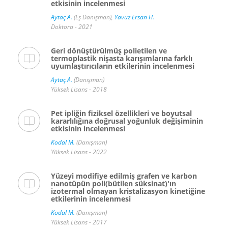
etkisinin incelenmesi
Aytaç A.
(Eş Danışman),
Yavuz Ersan H.
Doktora - 2021
Geri dönüştürülmüş polietilen ve
termoplastik nişasta karışımlarına farklı
uyumlaştırıcıların etkilerinin incelenmesi
Aytaç A.
(Danışman)
Yüksek Lisans - 2018
Pet ipliğin fiziksel özellikleri ve boyutsal
kararlılığına doğrusal yoğunluk değişiminin
etkisinin incelenmesi
Kodal M.
(Danışman)
Yüksek Lisans - 2022
Yüzeyi modifiye edilmiş grafen ve karbon
nanotüpün poli(bütilen süksinat)'ın
izotermal olmayan kristalizasyon kinetiğine
etkilerinin incelenmesi
Kodal M.
(Danışman)
Yüksek Lisans - 2017