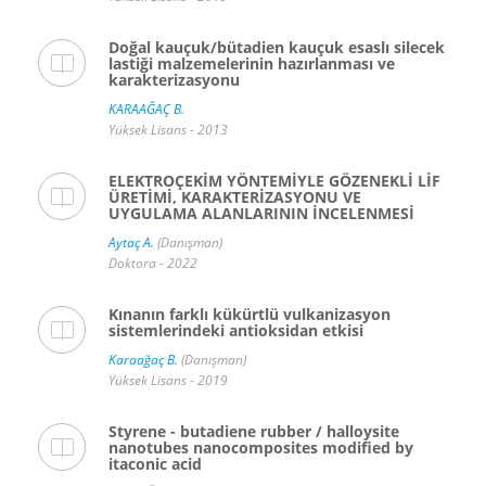
Doğal kauçuk/bütadien kauçuk esaslı silecek
lastiği malzemelerinin hazırlanması ve
karakterizasyonu
KARAAĞAÇ B.
Yüksek Lisans - 2013
ELEKTROÇEKİM YÖNTEMİYLE GÖZENEKLİ LİF
ÜRETİMİ, KARAKTERİZASYONU VE
UYGULAMA ALANLARININ İNCELENMESİ
Aytaç A.
(Danışman)
Doktora - 2022
Kınanın farklı kükürtlü vulkanizasyon
sistemlerindeki antioksidan etkisi
Karaağaç B.
(Danışman)
Yüksek Lisans - 2019
Styrene - butadiene rubber / halloysite
nanotubes nanocomposites modified by
itaconic acid