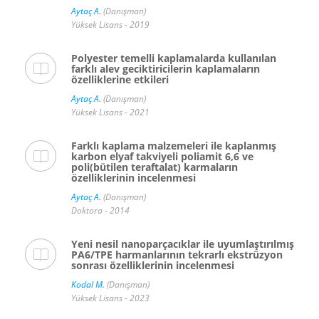
Aytaç A.
(Danışman)
Yüksek Lisans - 2019
Polyester temelli kaplamalarda kullanılan
farklı alev geciktiricilerin kaplamaların
özelliklerine etkileri
Aytaç A.
(Danışman)
Yüksek Lisans - 2021
Farklı kaplama malzemeleri ile kaplanmış
karbon elyaf takviyeli poliamit 6,6 ve
poli(bütilen teraftalat) karmaların
özelliklerinin incelenmesi
Aytaç A.
(Danışman)
Doktora - 2014
Yeni nesil nanoparçacıklar ile uyumlaştırılmış
PA6/TPE harmanlarının tekrarlı ekstrüzyon
sonrası özelliklerinin incelenmesi
Kodal M.
(Danışman)
Yüksek Lisans - 2023