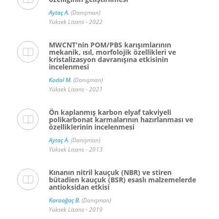
Aytaç A.
(Danışman)
Yüksek Lisans - 2022
MWCNT'nin POM/PBS karışımlarının
mekanik, ısıl, morfolojik özellikleri ve
kristalizasyon davranışına etkisinin
incelenmesi
Kodal M.
(Danışman)
Yüksek Lisans - 2021
Ön kaplanmış karbon elyaf takviyeli
polikarbonat karmalarının hazırlanması ve
özelliklerinin incelenmesi
Aytaç A.
(Danışman)
Yüksek Lisans - 2013
Kınanın nitril kauçuk (NBR) ve stiren
bütadien kauçuk (BSR) esaslı malzemelerde
antioksidan etkisi
Karaağaç B.
(Danışman)
Yüksek Lisans - 2019