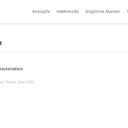
Anasayfa
Hakkımızda
Araştırma Alanları
ı
racteriation
l, Türkiye, Eylül 2023