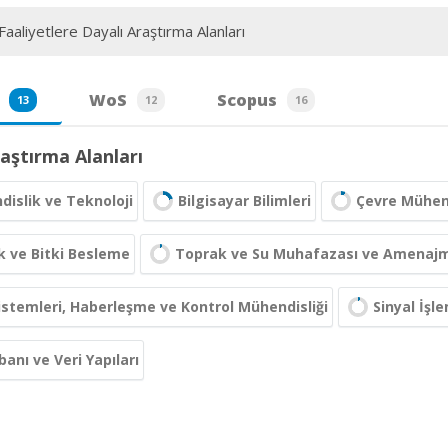
aaliyetlere Dayalı Araştırma Alanları
WoS
Scopus
13
12
16
aştırma Alanları
islik ve Teknoloji
Bilgisayar Bilimleri
Çevre Mühend
 ve Bitki Besleme
Toprak ve Su Muhafazası ve Amenaj
Sistemleri, Haberleşme ve Kontrol Mühendisliği
Sinyal İşl
banı ve Veri Yapıları