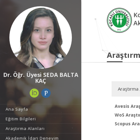
Ko
A
Araştırm
Dr. Öğr. Üyesi SEDA BALTA
KAÇ
Araştırma 
Avesis Araş
Ana Sayfa
WoS Araştı
Eğitim Bilgileri
Scopus Araş
Araştırma Alanları
Akademik İdari Deneyim