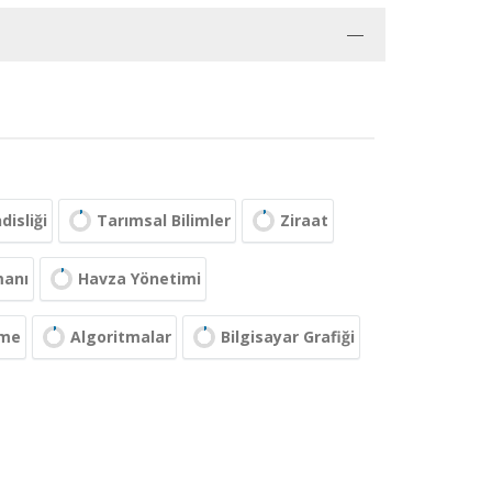
isliği
Tarımsal Bilimler
Ziraat
manı
Havza Yönetimi
eme
Algoritmalar
Bilgisayar Grafiği