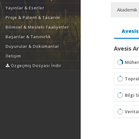
Yayınlar & Eserler
Akademik F
Proje & Patent & Tasarım
Bilimsel & Mesleki Faaliyetler
Avesis
Başarılar & Tanınırlık
Duyurular & Dokümanlar
Avesis Ar
İletişim
Mühend
Özgeçmiş Dosyası İndir
Toprak
Bilgi 
Verita