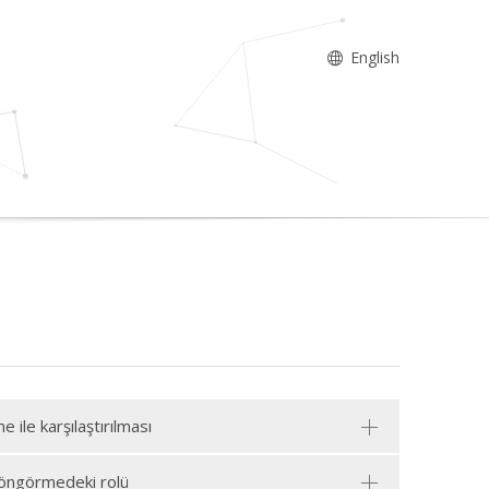
English
le karşılaştırılması
ı öngörmedeki rolü