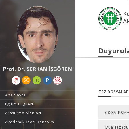
Ko
A
Duyurul
Prof. Dr. SERKAN İŞGÖREN
TEZ DOSYALAR
Ana Sayfa
Eğitim Bilgileri
68GA-PSMA P
Araştırma Alanları
Akademik İdari Deneyim
Dual faz (du