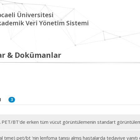
caeli Üniversitesi
kademik Veri Yönetim Sistemi
ar & Dokümanlar
I
3
ET/BT'de erken tüm vücut görüntülemenin standart görüntüleme i
al tıme) pet/bt 'nin lenfoma tanısı almış hastalarda tedaviye yanıt