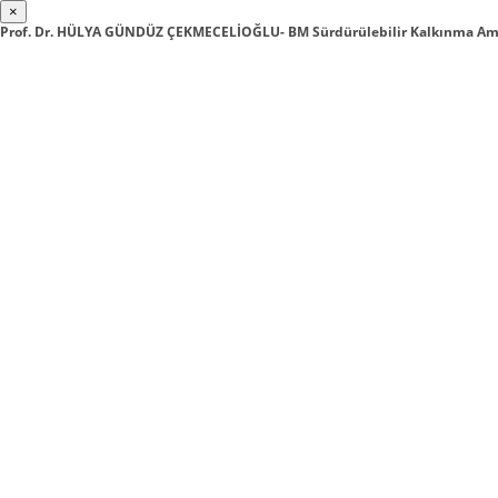
×
Prof. Dr. HÜLYA GÜNDÜZ ÇEKMECELİOĞLU- BM Sürdürülebilir Kalkınma Ama