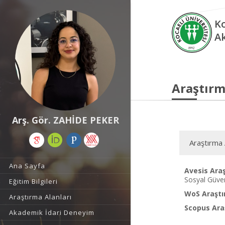
Ko
A
Araştırm
Arş. Gör. ZAHİDE PEKER
Araştırma 
Ana Sayfa
Avesis Araş
Sosyal Güven
Eğitim Bilgileri
WoS Araştı
Araştırma Alanları
Scopus Araş
Akademik İdari Deneyim