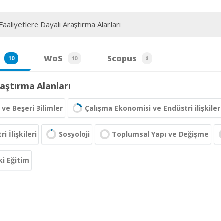
aaliyetlere Dayalı Araştırma Alanları
WoS
Scopus
10
10
8
aştırma Alanları
 ve Beşeri Bilimler
Çalışma Ekonomisi ve Endüstri ilişkiler
i İlişkileri
Sosyoloji
Toplumsal Yapı ve Değişme
i Eğitim