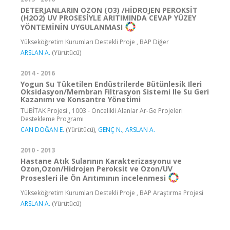
DETERJANLARIN OZON (O3) /HİDROJEN PEROKSİT
(H2O2) UV PROSESİYLE ARITIMINDA CEVAP YÜZEY
YÖNTEMİNİN UYGULANMASI
Yükseköğretim Kurumları Destekli Proje , BAP Diğer
ARSLAN A.
(Yürütücü)
2014 - 2016
Yogun Su Tüketilen Endüstrilerde Bütünlesik Ileri
Oksidasyon/Membran Filtrasyon Sistemi Ile Su Geri
Kazanımı ve Konsantre Yönetimi
TÜBİTAK Projesi , 1003 - Öncelikli Alanlar Ar-Ge Projeleri
Destekleme Programı
CAN DOĞAN E.
(Yürütücü),
GENÇ N.
,
ARSLAN A.
2010 - 2013
Hastane Atık Sularının Karakterizasyonu ve
Ozon,Ozon/Hidrojen Peroksit ve Ozon/UV
Prosesleri ile Ön Arıtımının incelenmesi
Yükseköğretim Kurumları Destekli Proje , BAP Araştırma Projesi
ARSLAN A.
(Yürütücü)