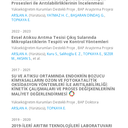
Prosesleri ile Arıtılabilirliklerinin İncelenmesi
Yükseköğretim Kurumları Destekli Proje , BAP Araştırma Projesi
ARSLAN A.
(Yürütücü),
YATMAZ H. C.
,
BAŞARAN DİNDAŞ G.
,
TOPKAYA E.
2022 - 2023
Evsel Atıksu Arıtma Tesisi Çıkış Sularında
Mikroplastiklerin Tespiti ve Kontrol Yöntemleri
Yükseköğretim Kurumları Destekli Proje , BAP Araştırma Projesi
ARSLAN A.
(Yürütücü),
Kuru S.
,
Salihoğlu E. Z.
,
TOPKAYA E.
,
SEZER
M.
,
AKSAN S.
, et al.
2017 - 2021
SU VE ATIKSU ORTAMINDA ENDOKRİN BOZUCU
KİMYASALLARIN OZON VE FOTOKATALİTİK
OKSİDASYON YÖNTEMLERİ İLE ARITILABİLİRLİĞİ:
KİNETİK ÇALIŞMALARI VE PROSES DEĞİŞKENLERİNİN
MALİYET DEĞERLENDİRMESİ
Yükseköğretim Kurumları Destekli Proje , BAP Doktora
ARSLAN A.
(Yürütücü),
TOPKAYA E.
2019 - 2020
2019-İLERİ ARITIM TEKNOLOJİLERİ LABORATUVARI