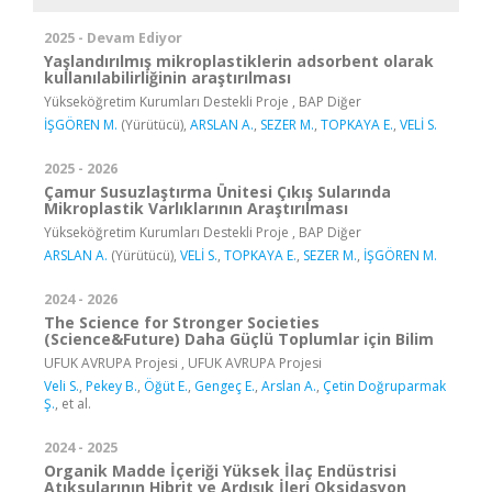
2025 - Devam Ediyor
Yaşlandırılmış mikroplastiklerin adsorbent olarak
kullanılabilirliğinin araştırılması
Yükseköğretim Kurumları Destekli Proje , BAP Diğer
İŞGÖREN M.
(Yürütücü),
ARSLAN A.
,
SEZER M.
,
TOPKAYA E.
,
VELİ S.
2025 - 2026
Çamur Susuzlaştırma Ünitesi Çıkış Sularında
Mikroplastik Varlıklarının Araştırılması
Yükseköğretim Kurumları Destekli Proje , BAP Diğer
ARSLAN A.
(Yürütücü),
VELİ S.
,
TOPKAYA E.
,
SEZER M.
,
İŞGÖREN M.
2024 - 2026
The Science for Stronger Societies
(Science&Future) Daha Güçlü Toplumlar için Bilim
UFUK AVRUPA Projesi , UFUK AVRUPA Projesi
Veli S.
,
Pekey B.
,
Öğüt E.
,
Gengeç E.
,
Arslan A.
,
Çetin Doğruparmak
Ş.
, et al.
2024 - 2025
Organik Madde İçeriği Yüksek İlaç Endüstrisi
Atıksularının Hibrit ve Ardışık İleri Oksidasyon