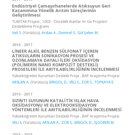
Endüstriyel Çamaşırhanelerde Atıksuyun Geri
Kazanımına Yönelik Arıtım Süreçlerinin
Geliştirilmesi
TÜBİTAK Projesi , 1003 - Öncelikli Alanlar Ar-Ge Projeleri
Destekleme Programı
Veli S.
(Yürütücü),
Arslan A.
,
Demirel S.
,
Gül Şeker M.
2016 - 2017
LİNEER ALKİL BENZEN SÜLFONAT İÇEREN
ATIKSULARIN SONİKASYON PROSESİ VE
OZONLAMAYA DAYALI İLERİ OKSİDASYON
(POLİMERİK NANO KOMPOZİT DESTEKLİ)
PROSESLERİ İLE ARITILABİLİRLİĞİNİN İNCELENMESİ
Yükseköğretim Kurumları Destekli Proje , BAP Araştırma Projesi
ARSLAN A.
(Yürütücü),
BİNGÖL D.
,
VELİ S.
,
ZOR S.
,
TOPKAYA E.
2016 - 2017
SIZINTI SUYUNUN KATALİTİK ISLAK HAVA
OKSİDASYONU VE ELEKTROOKSİDASYON
YÖNTEMLERİ İLE ARITILABİLİRLİĞİNİN İNCELENMESİ
Yükseköğretim Kurumları Destekli Proje , BAP Araştırma Projesi
VELİ S.
(Yürütücü),
ARSLAN A.
,
ZOR S.
,
BİNGÖL D.
,
İŞGÖREN M.
2015 - 2016