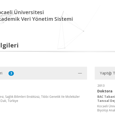
caeli Üniversitesi
kademik Veri Yönetim Sistemi
lgileri
ri
Yaptığı 
3
2013
Doktora
esi, Sağlık Bilimleri Enstitüsü, Tıbbi Genetik Ve Moleküler
BAC Tabanl
 Dalı, Türkiye
Tanısal De
Kocaeli Üniv
Biyoloji Ana