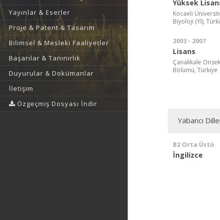
Yüksek Lisan
Yayınlar & Eserler
Kocaeli Üniversit
Biyoloji (Yl), Türk
Proje & Patent & Tasarım
2003 - 2007
Bilimsel & Mesleki Faaliyetler
Lisans
Başarılar & Tanınırlık
Çanakkale Onsekiz
Bölümü, Türkiye
Duyurular & Dokümanlar
İletişim
Özgeçmiş Dosyası İndir
Yabancı Dille
B2 Orta Üstü
İngilizce