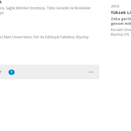
s
2010
esi, Sağlık Bilimleri Enstitüsü, Tıbbi Genetik Ve Moleküler
Yüksek L
iye
Zeka geril
genom mik
Kocaeli Üniv
Biyoloji (Yl)
 Mart Üniversitesi, Fen Ve Edebiyat Fakültesi, Biyoloji
r
1