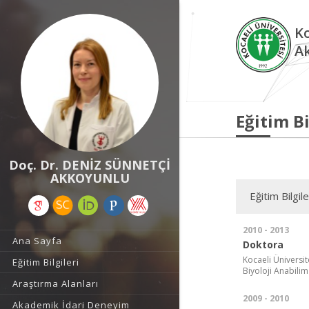
Ko
A
Eğitim Bi
Doç. Dr. DENİZ SÜNNETÇİ
AKKOYUNLU
Eğitim Bilgile
2010 - 2013
Ana Sayfa
Doktora
Kocaeli Üniversit
Eğitim Bilgileri
Biyoloji Anabilim
Araştırma Alanları
2009 - 2010
Akademik İdari Deneyim