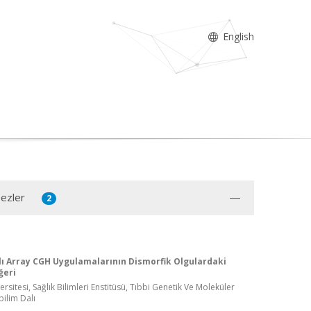
English
Tezler
2
ı Array CGH Uygulamalarının Dismorfik Olgulardaki
ğeri
ersitesi, Sağlık Bilimleri Enstitüsü, Tıbbi Genetik Ve Moleküler
bilim Dalı