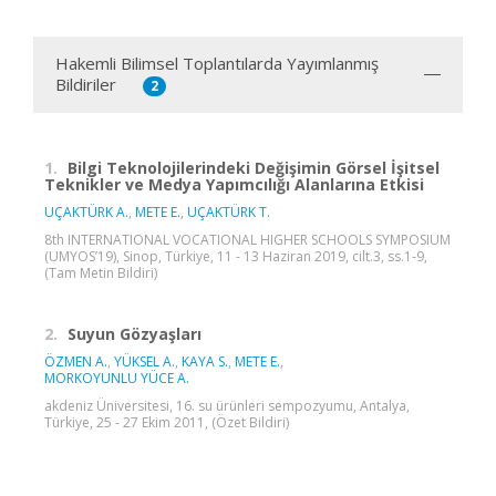
Hakemli Bilimsel Toplantılarda Yayımlanmış
Bildiriler
2
1.
Bilgi Teknolojilerindeki Değişimin Görsel İşitsel
Teknikler ve Medya Yapımcılığı Alanlarına Etkisi
UÇAKTÜRK A.
,
METE E.
,
UÇAKTÜRK T.
8th INTERNATIONAL VOCATIONAL HIGHER SCHOOLS SYMPOSIUM
(UMYOS’19), Sinop, Türkiye, 11 - 13 Haziran 2019, cilt.3, ss.1-9,
(Tam Metin Bildiri)
2.
Suyun Gözyaşları
ÖZMEN A.
,
YÜKSEL A.
,
KAYA S.
,
METE E.
,
MORKOYUNLU YÜCE A.
akdeniz Üniversitesi, 16. su ürünleri sempozyumu, Antalya,
Türkiye, 25 - 27 Ekim 2011, (Özet Bildiri)