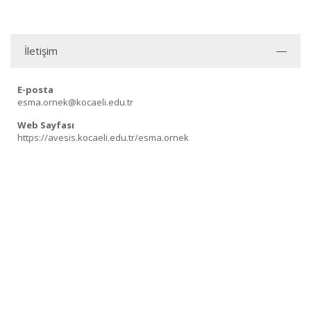
İletişim
E-posta
esma.ornek@kocaeli.edu.tr
Web Sayfası
https://avesis.kocaeli.edu.tr/esma.ornek