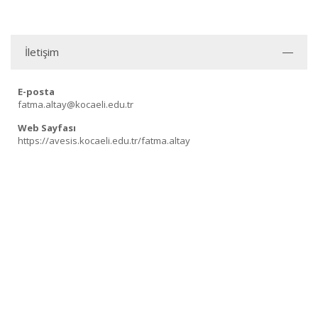
İletişim
E-posta
fatma.altay@kocaeli.edu.tr
Web Sayfası
https://avesis.kocaeli.edu.tr/fatma.altay