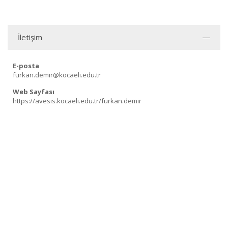
İletişim
E-posta
furkan.demir@kocaeli.edu.tr
Web Sayfası
https://avesis.kocaeli.edu.tr/furkan.demir