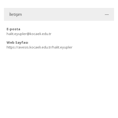
İletişim
E-posta
halit.eyupler@kocaeli.edu.tr
Web Sayfası
https://avesis.kocaeli.edu.tr/halit.eyupler