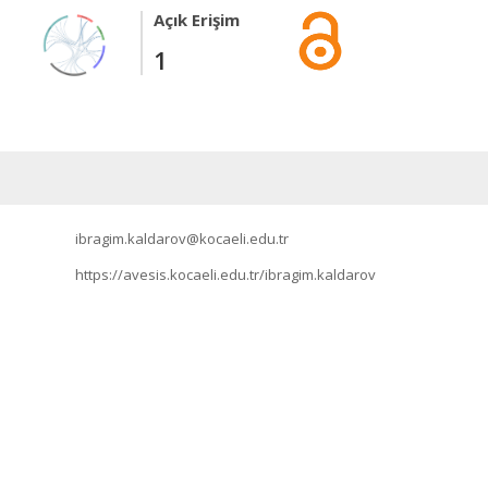
Açık Erişim
1
ibragim.kaldarov@kocaeli.edu.tr
https://avesis.kocaeli.edu.tr/ibragim.kaldarov