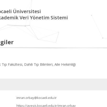
caeli Üniversitesi
kademik Veri Yönetim Sistemi
giler
Tıp Fakültesi, Dahili Tıp Bilimleri, Aile Hekimliği
:
imran.orbay@kocaeli.edu.tr
https://avesis.kocaeli.edu.tr/imran.orbay