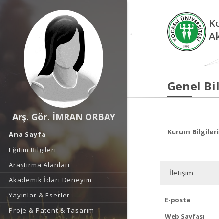
Ko
A
Genel Bil
Arş. Gör. İMRAN ORBAY
Kurum Bilgileri
Ana Sayfa
Eğitim Bilgileri
Araştırma Alanları
İletişim
Akademik İdari Deneyim
Yayınlar & Eserler
E-posta
Proje & Patent & Tasarım
Web Sayfası