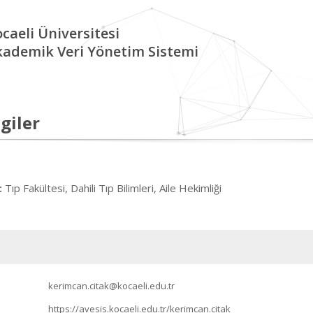
caeli Üniversitesi
kademik Veri Yönetim Sistemi
giler
Tıp Fakültesi, Dahili Tıp Bilimleri, Aile Hekimliği
:
kerimcan.citak@kocaeli.edu.tr
https://avesis.kocaeli.edu.tr/kerimcan.citak