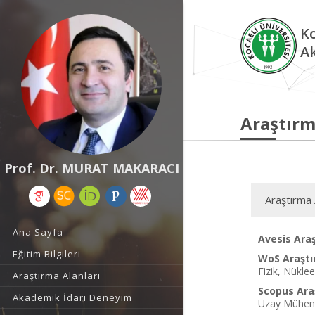
Ko
A
Araştırm
Prof. Dr. MURAT MAKARACI
Araştırma 
Ana Sayfa
Avesis Araş
Eğitim Bilgileri
WoS Araştı
Fizik, Nüklee
Araştırma Alanları
Scopus Araş
Akademik İdari Deneyim
Uzay Mühendi