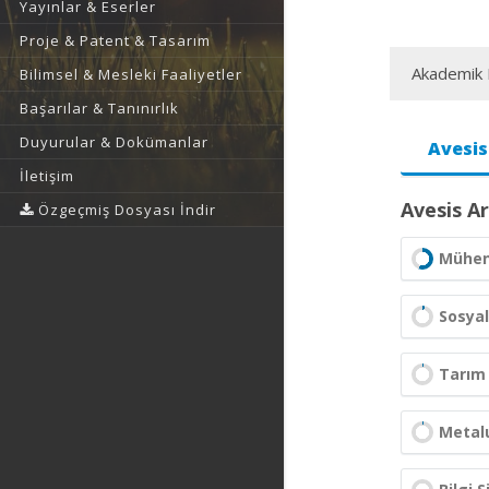
Yayınlar & Eserler
Proje & Patent & Tasarım
Akademik F
Bilimsel & Mesleki Faaliyetler
Başarılar & Tanınırlık
Duyurular & Dokümanlar
Avesis
İletişim
Avesis Ar
Özgeçmiş Dosyası İndir
Mühend
Sosyal
Tarım 
Metalu