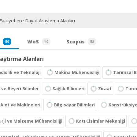
aaliyetlere Dayalı Araştırma Alanları
WoS
Scopus
59
40
52
aştırma Alanları
islik ve Teknoloji
Makina Mühendisliği
Tarımsal B
 ve Beşeri Bilimler
Sağlık Bilimleri
Ziraat
Tarı
Alet ve Makineleri
Bilgisayar Bilimleri
Konstrüksiyo
rji ve Malzeme Mühendisliği
Katı Cisimler Mekaniği