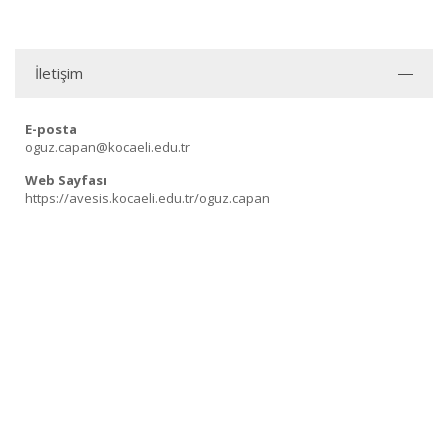
İletişim
E-posta
oguz.capan@kocaeli.edu.tr
Web Sayfası
https://avesis.kocaeli.edu.tr/oguz.capan