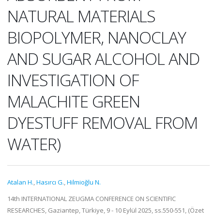
NATURAL MATERIALS
BIOPOLYMER, NANOCLAY
AND SUGAR ALCOHOL AND
INVESTIGATION OF
MALACHITE GREEN
DYESTUFF REMOVAL FROM
WATER)
Atalan H.
,
Hasırcı G.
,
Hilmioğlu N.
14th INTERNATIONAL ZEUGMA CONFERENCE ON SCIENTIFIC
RESEARCHES, Gaziantep, Türkiye, 9 - 10 Eylül 2025, ss.550-551, (Özet