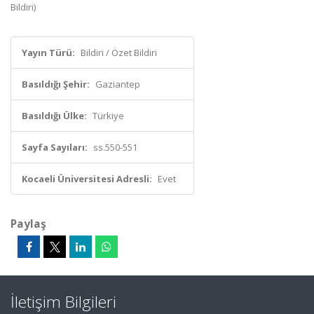
Bildiri)
Yayın Türü:
Bildiri / Özet Bildiri
Basıldığı Şehir:
Gaziantep
Basıldığı Ülke:
Türkiye
Sayfa Sayıları:
ss.550-551
Kocaeli Üniversitesi Adresli:
Evet
Paylaş
İletişim Bilgileri