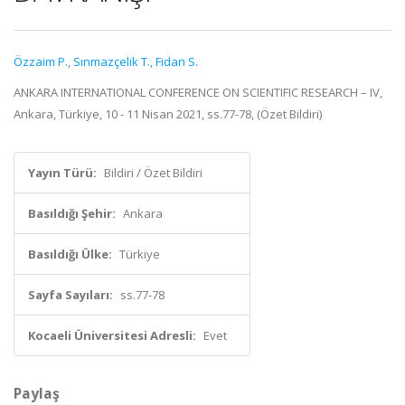
Özzaim P.
,
Sınmazçelik T.
,
Fidan S.
ANKARA INTERNATIONAL CONFERENCE ON SCIENTIFIC RESEARCH – IV,
Ankara, Türkiye, 10 - 11 Nisan 2021, ss.77-78, (Özet Bildiri)
Yayın Türü:
Bildiri / Özet Bildiri
Basıldığı Şehir:
Ankara
Basıldığı Ülke:
Türkiye
Sayfa Sayıları:
ss.77-78
Kocaeli Üniversitesi Adresli:
Evet
Paylaş