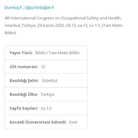
Durmuş F.
,
Oğuz Erdoğan F.
6th International Congress on Occupational Safety and Health,
İstanbul, Türkiye, 26 Kasım 2020, cilt.12, sa.12, ss.1-5, (Tam Metin
Bildiri)
Yayın Türü:
Bildiri / Tam Metin Bildiri
Cilt numarası:
12
Basıldığı Şehir:
İstanbul
Basıldığı Ülke:
Türkiye
Sayfa Sayıları:
ss.1-5
Kocaeli Üniversitesi Adresli:
Evet