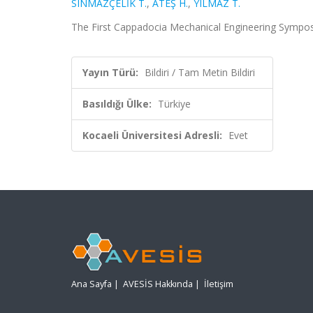
SINMAZÇELİK T.
,
ATEŞ H.
,
YILMAZ T.
The First Cappadocia Mechanical Engineering Sympos
Yayın Türü:
Bildiri / Tam Metin Bildiri
Basıldığı Ülke:
Türkiye
Kocaeli Üniversitesi Adresli:
Evet
Ana Sayfa
|
AVESİS Hakkında
|
İletişim