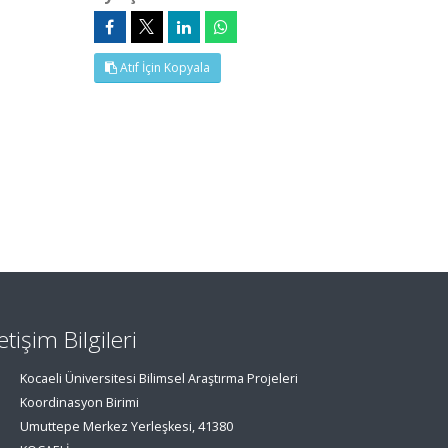
Atıf İçin Kopyala
letişim Bilgileri
Kocaeli Üniversitesi Bilimsel Araştırma Projeleri
Koordinasyon Birimi
Umuttepe Merkez Yerleşkesi, 41380