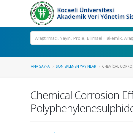
Kocaeli Üniversitesi
Akademik Veri Yönetim Si
Ara
ANA SAYFA
SON EKLENEN YAYINLAR
CHEMICAL CORROS
Chemical Corrosion Eff
Polyphenylenesulphid