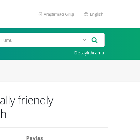
Araştırmacı Girişi
English
Detaylı Arama
lly friendly
ch
Paylaş