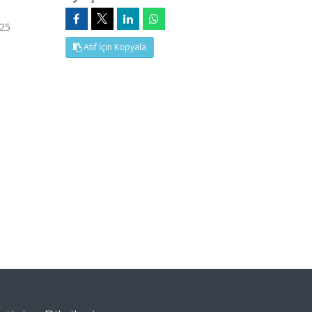
 25
Atıf İçin Kopyala