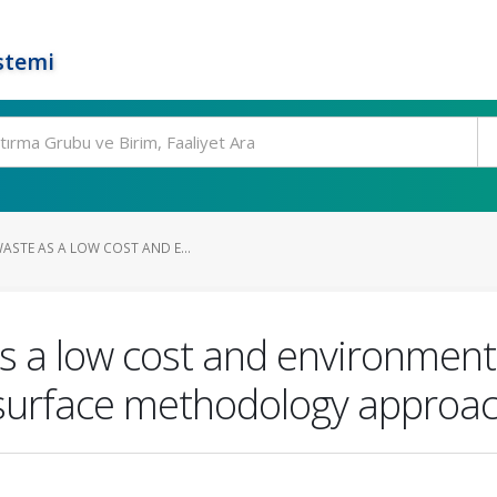
stemi
ASTE AS A LOW COST AND E...
s a low cost and environmenta
 surface methodology approa